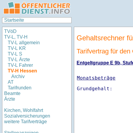
Startseite
TVöD
Gehaltsrechner fü
TV-L, TV-H
TV-L allgemein
TV-L KR
Tarifvertrag für de
TV-L S
TV-L Ärzte
Entgeltgruppe E 9b, Stufe
TV-L Fahrer
TV-H Hessen
Archiv
Monatsbeträge
AT
Tarifrunden
Beamte
Ärzte
Kirchen, Wohlfahrt
Sozialversicherungen
weitere Tarifverträge
Stellenanzeigen