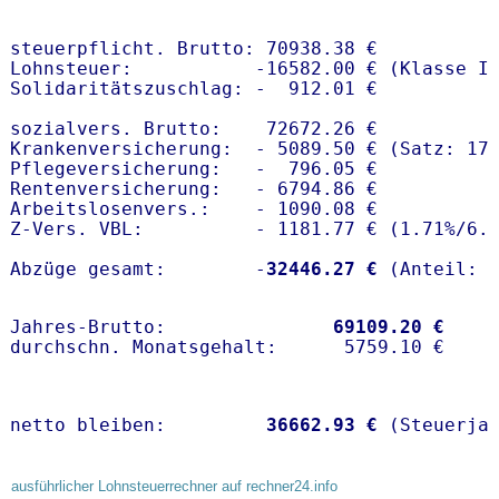
steuerpflicht. Brutto: 70938.38 €

Lohnsteuer:           -16582.00 € (Klasse I)
Solidaritätszuschlag: -  912.01 €

sozialvers. Brutto:    72672.26 €

Krankenversicherung:  - 5089.50 € (Satz: 17
Pflegeversicherung:   -  796.05 € 

Rentenversicherung:   - 6794.86 €

Arbeitslosenvers.:    - 1090.08 €

Z-Vers. VBL:          - 1181.77 € (
1.71%
/
6.
Abzüge gesamt:        -
32446.27 €
Jahres-Brutto:               
69109.20 €
netto bleiben:         
36662.93 €
 (Steuerja
ausführlicher Lohnsteuerrechner auf rechner24.info