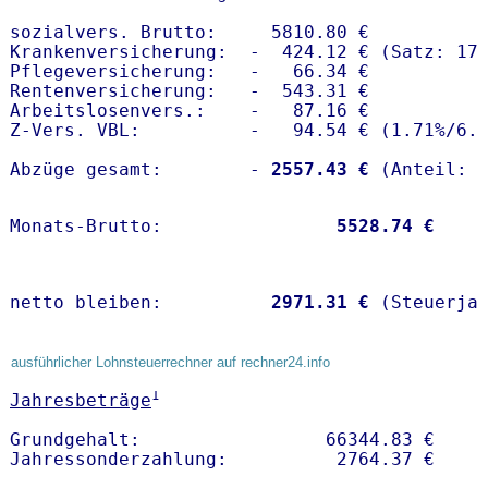
sozialvers. Brutto:     5810.80 €

Krankenversicherung:  -  424.12 € (Satz: 17.
Pflegeversicherung:   -   66.34 € 

Rentenversicherung:   -  543.31 €

Arbeitslosenvers.:    -   87.16 €

Z-Vers. VBL:          -   94.54 € (
1.71%
/
6.
Abzüge gesamt:        -
 2557.43 €
Monats-Brutto:               
 5528.74 €
netto bleiben:         
 2971.31 €
 (Steuerja
ausführlicher Lohnsteuerrechner auf rechner24.info
1
Jahresbeträge
Grundgehalt:                 66344.83 € 
