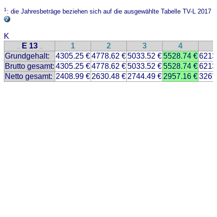
1
: die Jahresbeträge beziehen sich auf die ausgewählte Tabelle TV-L 2017
K
E 13
1
2
3
4
..
..
Grundgehalt:
4305.25 €
4778.62 €
5033.52 €
5528.74 €
6213
Brutto gesamt:
4305.25 €
4778.62 €
5033.52 €
5528.74 €
6213
Netto gesamt:
2408.99 €
2630.48 €
2744.49 €
2957.16 €
3267