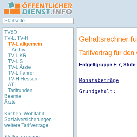
Startseite
TVöD
Gehaltsrechner fü
TV-L, TV-H
TV-L allgemein
Archiv
Tarifvertrag für de
TV-L KR
TV-L S
Entgeltgruppe E 7, Stufe 
TV-L Ärzte
TV-L Fahrer
TV-H Hessen
Monatsbeträge
AT
Tarifrunden
Beamte
Ärzte
Kirchen, Wohlfahrt
Sozialversicherungen
weitere Tarifverträge
Stellenanzeigen