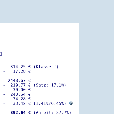
11
 -  314.25 € (Klasse I)

 -   17.28 €

   2448.67 €

 -  219.77 € (Satz: 17.1%)  

 -   30.00 € 

 -  243.64 €

 -   34.28 €

  -   33.42 € (
1.41%
/
6.45%
) 
  -
  892.64 €