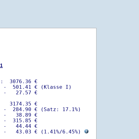
11
:  3076.36 €

 -  501.41 € (Klasse I)

 -   27.57 €

   3174.35 €

 -  284.90 € (Satz: 17.1%)  

 -   38.89 € 

 -  315.85 €

 -   44.44 €

  -   43.03 € (
1.41%
/
6.45%
) 