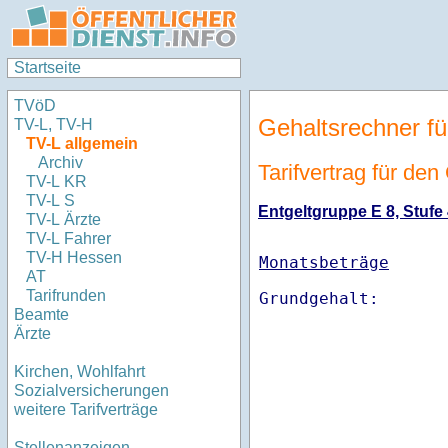
Startseite
TVöD
Gehaltsrechner fü
TV-L, TV-H
TV-L allgemein
Archiv
Tarifvertrag für de
TV-L KR
TV-L S
Entgeltgruppe E 8, Stufe 
TV-L Ärzte
TV-L Fahrer
TV-H Hessen
Monatsbeträge
AT
Tarifrunden
Beamte
Ärzte
Kirchen, Wohlfahrt
Sozialversicherungen
weitere Tarifverträge
Stellenanzeigen