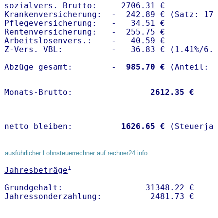
sozialvers. Brutto:     2706.31 €

Krankenversicherung:  -  242.89 € (Satz: 17.
Pflegeversicherung:   -   34.51 € 

Rentenversicherung:   -  255.75 €

Arbeitslosenvers.:    -   40.59 €

Z-Vers. VBL:          -   36.83 € (
1.41%
/
6.
Abzüge gesamt:        -
  985.70 €
Monats-Brutto:               
 2612.35 €
netto bleiben:         
 1626.65 €
 (Steuerja
ausführlicher Lohnsteuerrechner auf rechner24.info
1
Jahresbeträge
Grundgehalt:                 31348.22 € 
