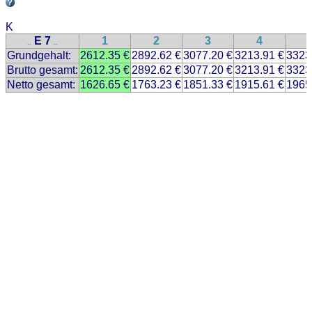
K
E 7
1
2
3
4
..
..
Grundgehalt:
2612.35 €
2892.62 €
3077.20 €
3213.91 €
3323
Brutto gesamt:
2612.35 €
2892.62 €
3077.20 €
3213.91 €
3323
Netto gesamt:
1626.65 €
1763.23 €
1851.33 €
1915.61 €
1965