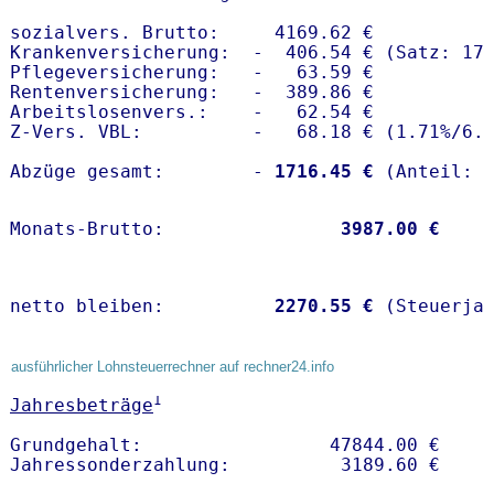
sozialvers. Brutto:     4169.62 €

Krankenversicherung:  -  406.54 € (Satz: 17.
Pflegeversicherung:   -   63.59 € 

Rentenversicherung:   -  389.86 €

Arbeitslosenvers.:    -   62.54 €

Z-Vers. VBL:          -   68.18 € (
1.71%
/
6.
Abzüge gesamt:        -
 1716.45 €
Monats-Brutto:               
 3987.00 €
netto bleiben:         
 2270.55 €
 (Steuerja
ausführlicher Lohnsteuerrechner auf rechner24.info
1
Jahresbeträge
Grundgehalt:                 47844.00 € 
