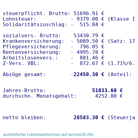
steuerpflicht. Brutto: 51696.91 €

Lohnsteuer:           - 9379.00 € (Klasse I)
Solidaritätszuschlag: -  515.84 €

sozialvers. Brutto:    53430.79 €

Krankenversicherung:  - 5089.50 € (Satz: 17.
Pflegeversicherung:   -  796.05 € 

Rentenversicherung:   - 4995.78 €

Arbeitslosenvers.:    -  801.46 €

Z-Vers. VBL:          -  872.67 € (
1.71%
/
6.
Abzüge gesamt:        -
22450.30 €
Jahres-Brutto:               
51033.60 €
netto bleiben:         
28583.30 €
 (Steuerja
ausführlicher Lohnsteuerrechner auf rechner24.info