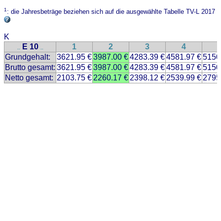
1
: die Jahresbeträge beziehen sich auf die ausgewählte Tabelle TV-L 2017
K
E 10
1
2
3
4
..
..
Grundgehalt:
3621.95 €
3987.00 €
4283.39 €
4581.97 €
5150
Brutto gesamt:
3621.95 €
3987.00 €
4283.39 €
4581.97 €
5150
Netto gesamt:
2103.75 €
2260.17 €
2398.12 €
2539.99 €
2795