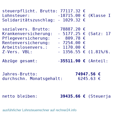
steuerpflicht. Brutto: 77117.32 €

Lohnsteuer:           -18715.00 € (Klasse I)
Solidaritätszuschlag: - 1029.32 €

sozialvers. Brutto:    78887.20 €

Krankenversicherung:  - 5177.25 € (Satz: 17
Pflegeversicherung:   -  809.78 € 

Rentenversicherung:   - 7254.00 €

Arbeitslosenvers.:    - 1170.00 €

Z-Vers. VBL:          - 1356.55 € (
1.81%
/
6.
Abzüge gesamt:        -
35511.90 €
Jahres-Brutto:               
74947.56 €
netto bleiben:         
39435.66 €
 (Steuerja
ausführlicher Lohnsteuerrechner auf rechner24.info