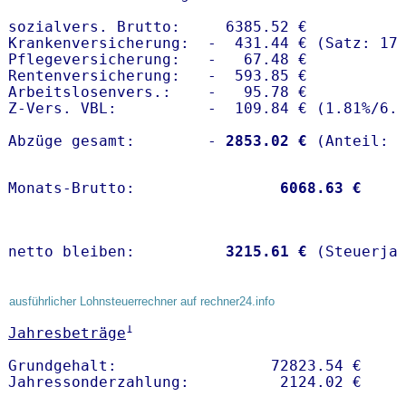
sozialvers. Brutto:     6385.52 €

Krankenversicherung:  -  431.44 € (Satz: 17.
Pflegeversicherung:   -   67.48 € 

Rentenversicherung:   -  593.85 €

Arbeitslosenvers.:    -   95.78 €

Z-Vers. VBL:          -  109.84 € (
1.81%
/
6.
Abzüge gesamt:        -
 2853.02 €
Monats-Brutto:               
 6068.63 €
netto bleiben:         
 3215.61 €
 (Steuerja
ausführlicher Lohnsteuerrechner auf rechner24.info
1
Jahresbeträge
Grundgehalt:                 72823.54 € 
