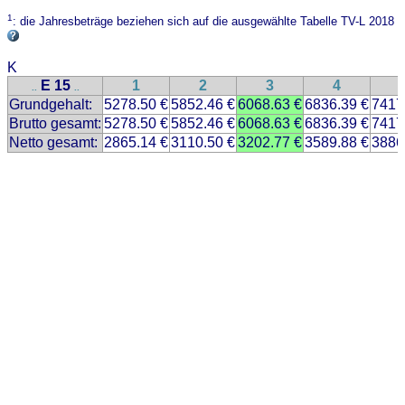
1
: die Jahresbeträge beziehen sich auf die ausgewählte Tabelle TV-L 2018
K
E 15
1
2
3
4
..
..
Grundgehalt:
5278.50 €
5852.46 €
6068.63 €
6836.39 €
7417
Brutto gesamt:
5278.50 €
5852.46 €
6068.63 €
6836.39 €
7417
Netto gesamt:
2865.14 €
3110.50 €
3202.77 €
3589.88 €
3886