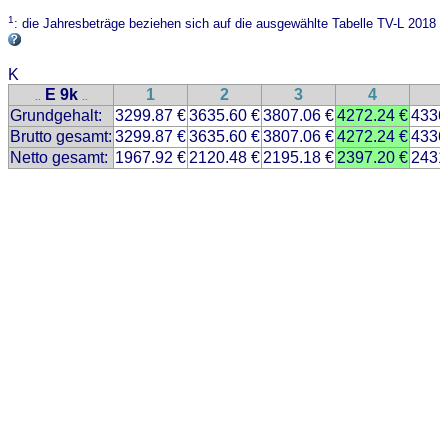
1
: die Jahresbeträge beziehen sich auf die ausgewählte Tabelle TV-L 2018
K
E 9k
1
2
3
4
..
..
Grundgehalt:
3299.87 €
3635.60 €
3807.06 €
4272.24 €
4336
Brutto gesamt:
3299.87 €
3635.60 €
3807.06 €
4272.24 €
4336
Netto gesamt:
1967.92 €
2120.48 €
2195.18 €
2397.20 €
2431