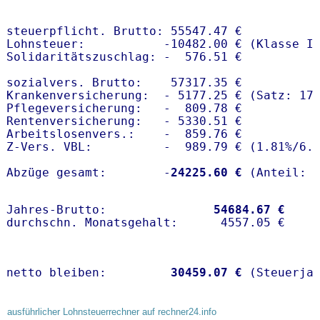
steuerpflicht. Brutto: 55547.47 €

Lohnsteuer:           -10482.00 € (Klasse I)
Solidaritätszuschlag: -  576.51 €

sozialvers. Brutto:    57317.35 €

Krankenversicherung:  - 5177.25 € (Satz: 17.
Pflegeversicherung:   -  809.78 € 

Rentenversicherung:   - 5330.51 €

Arbeitslosenvers.:    -  859.76 €

Z-Vers. VBL:          -  989.79 € (
1.81%
/
6.
Abzüge gesamt:        -
24225.60 €
Jahres-Brutto:               
54684.67 €
netto bleiben:         
30459.07 €
 (Steuerja
ausführlicher Lohnsteuerrechner auf rechner24.info