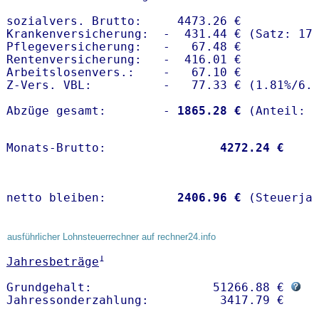
sozialvers. Brutto:     4473.26 €

Krankenversicherung:  -  431.44 € (Satz: 17.
Pflegeversicherung:   -   67.48 € 

Rentenversicherung:   -  416.01 €

Arbeitslosenvers.:    -   67.10 €

Z-Vers. VBL:          -   77.33 € (
1.81%
/
6.
Abzüge gesamt:        -
 1865.28 €
Monats-Brutto:               
 4272.24 €
netto bleiben:         
 2406.96 €
 (Steuerja
ausführlicher Lohnsteuerrechner auf rechner24.info
1
Jahresbeträge
Grundgehalt:                 51266.88 € 