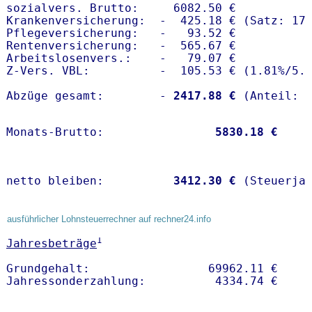
sozialvers. Brutto:     6082.50 €

Krankenversicherung:  -  425.18 € (Satz: 17.
Pflegeversicherung:   -   93.52 € 

Rentenversicherung:   -  565.67 €

Arbeitslosenvers.:    -   79.07 €

Z-Vers. VBL:          -  105.53 € (
1.81%
/
5.
Abzüge gesamt:        -
 2417.88 €
Monats-Brutto:               
 5830.18 €
netto bleiben:         
 3412.30 €
 (Steuerja
ausführlicher Lohnsteuerrechner auf rechner24.info
1
Jahresbeträge
Grundgehalt:                 69962.11 € 
