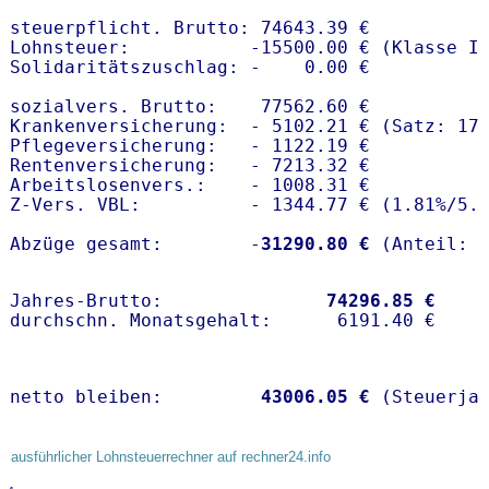
steuerpflicht. Brutto: 74643.39 €

Lohnsteuer:           -15500.00 € (Klasse I)
Solidaritätszuschlag: -    0.00 €

sozialvers. Brutto:    77562.60 €

Krankenversicherung:  - 5102.21 € (Satz: 17
Pflegeversicherung:   - 1122.19 € 

Rentenversicherung:   - 7213.32 €

Arbeitslosenvers.:    - 1008.31 €

Z-Vers. VBL:          - 1344.77 € (
1.81%
/
5.
Abzüge gesamt:        -
31290.80 €
Jahres-Brutto:               
74296.85 €
netto bleiben:         
43006.05 €
 (Steuerja
ausführlicher Lohnsteuerrechner auf rechner24.info