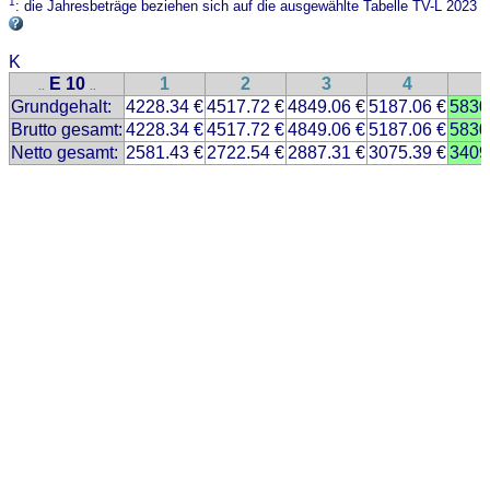
1
: die Jahresbeträge beziehen sich auf die ausgewählte Tabelle TV-L 2023
K
E 10
1
2
3
4
..
..
Grundgehalt:
4228.34 €
4517.72 €
4849.06 €
5187.06 €
5830
Brutto gesamt:
4228.34 €
4517.72 €
4849.06 €
5187.06 €
5830
Netto gesamt:
2581.43 €
2722.54 €
2887.31 €
3075.39 €
3409