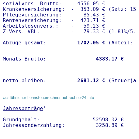
sozialvers. Brutto:     4556.05 €

Krankenversicherung:  -  353.09 € (Satz: 15.
Pflegeversicherung:   -   85.43 € 

Rentenversicherung:   -  423.71 €

Arbeitslosenvers.:    -   59.23 €

Z-Vers. VBL:          -   79.33 € (
1.81%
/
5.
Abzüge gesamt:        -
 1702.05 €
Monats-Brutto:               
 4383.17 €
netto bleiben:         
 2681.12 €
 (Steuerja
ausführlicher Lohnsteuerrechner auf rechner24.info
1
Jahresbeträge
Grundgehalt:                 52598.02 € 
