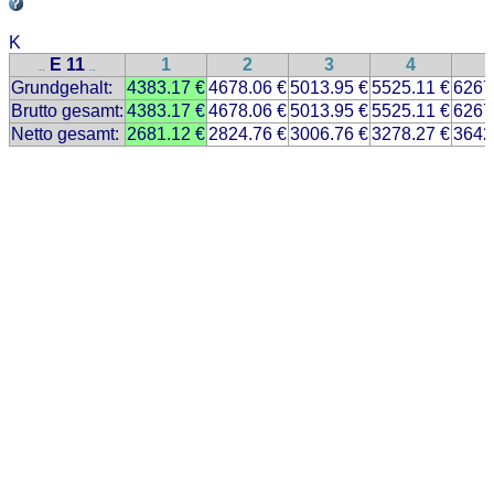
K
E 11
1
2
3
4
..
..
Grundgehalt:
4383.17 €
4678.06 €
5013.95 €
5525.11 €
6267
Brutto gesamt:
4383.17 €
4678.06 €
5013.95 €
5525.11 €
6267
Netto gesamt:
2681.12 €
2824.76 €
3006.76 €
3278.27 €
3642