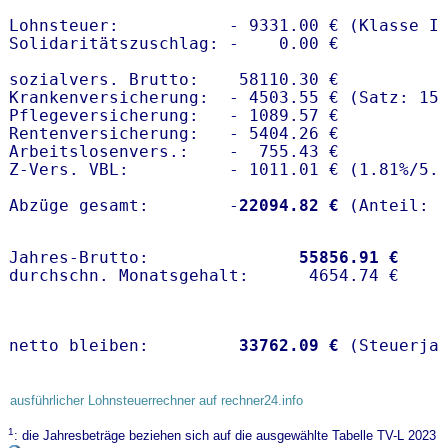
Lohnsteuer:           - 9331.00 € (Klasse I)
Solidaritätszuschlag: -    0.00 €

sozialvers. Brutto:    58110.30 €

Krankenversicherung:  - 4503.55 € (Satz: 15
Pflegeversicherung:   - 1089.57 € 

Rentenversicherung:   - 5404.26 €

Arbeitslosenvers.:    -  755.43 €

Z-Vers. VBL:          - 1011.01 € (
1.81%
/
5.
Abzüge gesamt:        -
22094.82 €
Jahres-Brutto:               
55856.91 €
netto bleiben:         
33762.09 €
 (Steuerja
ausführlicher Lohnsteuerrechner auf rechner24.info
1
: die Jahresbeträge beziehen sich auf die ausgewählte Tabelle TV-L 2023