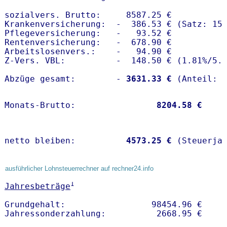
sozialvers. Brutto:     8587.25 €

Krankenversicherung:  -  386.53 € (Satz: 15.
Pflegeversicherung:   -   93.52 € 

Rentenversicherung:   -  678.90 €

Arbeitslosenvers.:    -   94.90 €

Z-Vers. VBL:          -  148.50 € (
1.81%
/
5.
Abzüge gesamt:        -
 3631.33 €
Monats-Brutto:               
 8204.58 €
netto bleiben:         
 4573.25 €
 (Steuerja
ausführlicher Lohnsteuerrechner auf rechner24.info
1
Jahresbeträge
Grundgehalt:                 98454.96 € 
