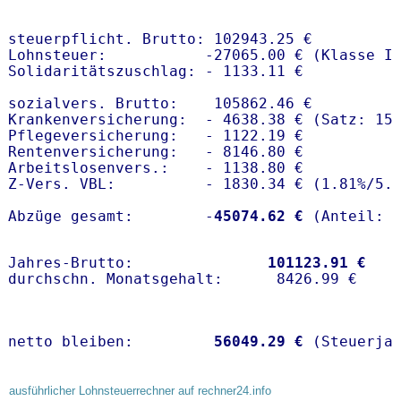
steuerpflicht. Brutto: 102943.25 €

Lohnsteuer:           -27065.00 € (Klasse I)
Solidaritätszuschlag: - 1133.11 €

sozialvers. Brutto:    105862.46 €

Krankenversicherung:  - 4638.38 € (Satz: 15
Pflegeversicherung:   - 1122.19 € 

Rentenversicherung:   - 8146.80 €

Arbeitslosenvers.:    - 1138.80 €

Z-Vers. VBL:          - 1830.34 € (
1.81%
/
5.
Abzüge gesamt:        -
45074.62 €
Jahres-Brutto:               
101123.91 €
netto bleiben:         
56049.29 €
 (Steuerja
ausführlicher Lohnsteuerrechner auf rechner24.info