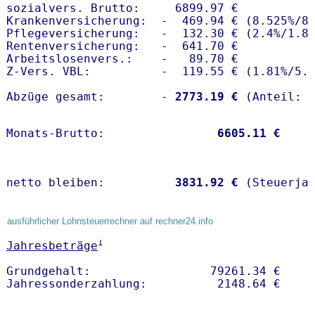
sozialvers. Brutto:     6899.97 €

Krankenversicherung:  -  469.94 € (8.525%/8.
Pflegeversicherung:   -  132.30 € (2.4%/1.8%
Rentenversicherung:   -  641.70 €

Arbeitslosenvers.:    -   89.70 €

Z-Vers. VBL:          -  119.55 € (
1.81%
/
5.
Abzüge gesamt:        -
 2773.19 €
Monats-Brutto:               
 6605.11 €
netto bleiben:         
 3831.92 €
 (Steuerja
ausführlicher Lohnsteuerrechner auf rechner24.info
1
Jahresbeträge
Grundgehalt:                 79261.34 € 
