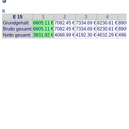
K
E 15
1
2
3
4
..
..
Grundgehalt:
6605.11 €
7082.45 €
7334.69 €
8230.61 €
8909
Brutto gesamt:
6605.11 €
7082.45 €
7334.69 €
8230.61 €
8909
Netto gesamt:
3831.92 €
4068.99 €
4192.30 €
4632.29 €
4962