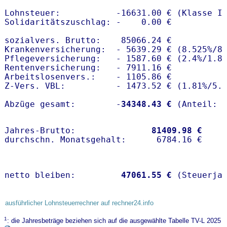
Lohnsteuer:           -16631.00 € (Klasse I)
Solidaritätszuschlag: -    0.00 €

sozialvers. Brutto:    85066.24 €

Krankenversicherung:  - 5639.29 € (8.525%/8
Pflegeversicherung:   - 1587.60 € (2.4%/1.8%
Rentenversicherung:   - 7911.16 €

Arbeitslosenvers.:    - 1105.86 €

Z-Vers. VBL:          - 1473.52 € (
1.81%
/
5.
Abzüge gesamt:        -
34348.43 €
Jahres-Brutto:               
81409.98 €
netto bleiben:         
47061.55 €
 (Steuerja
ausführlicher Lohnsteuerrechner auf rechner24.info
1
: die Jahresbeträge beziehen sich auf die ausgewählte Tabelle TV-L 2025