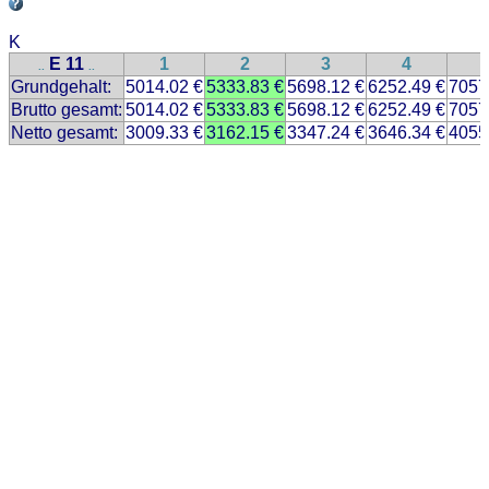
K
E 11
1
2
3
4
..
..
Grundgehalt:
5014.02 €
5333.83 €
5698.12 €
6252.49 €
7057
Brutto gesamt:
5014.02 €
5333.83 €
5698.12 €
6252.49 €
7057
Netto gesamt:
3009.33 €
3162.15 €
3347.24 €
3646.34 €
4055