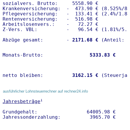
sozialvers. Brutto:     5558.90 €

Krankenversicherung:  -  473.90 € (8.525%/8.
Pflegeversicherung:   -  133.41 € (2.4%/1.8%
Rentenversicherung:   -  516.98 €

Arbeitslosenvers.:    -   72.27 €

Z-Vers. VBL:          -   96.54 € (
1.81%
/
5.
Abzüge gesamt:        -
 2171.68 €
Monats-Brutto:               
 5333.83 €
netto bleiben:         
 3162.15 €
 (Steuerja
ausführlicher Lohnsteuerrechner auf rechner24.info
1
Jahresbeträge
Grundgehalt:                 64005.98 € 
