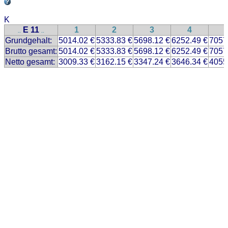
K
E 11
1
2
3
4
..
..
Grundgehalt:
5014.02 €
5333.83 €
5698.12 €
6252.49 €
7057
Brutto gesamt:
5014.02 €
5333.83 €
5698.12 €
6252.49 €
7057
Netto gesamt:
3009.33 €
3162.15 €
3347.24 €
3646.34 €
4055