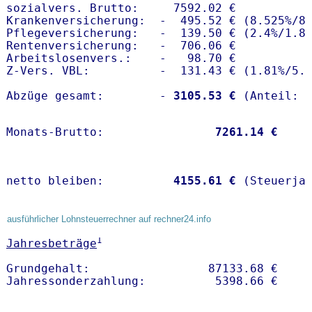
sozialvers. Brutto:     7592.02 €

Krankenversicherung:  -  495.52 € (8.525%/8.
Pflegeversicherung:   -  139.50 € (2.4%/1.8%
Rentenversicherung:   -  706.06 €

Arbeitslosenvers.:    -   98.70 €

Z-Vers. VBL:          -  131.43 € (
1.81%
/
5.
Abzüge gesamt:        -
 3105.53 €
Monats-Brutto:               
 7261.14 €
netto bleiben:         
 4155.61 €
 (Steuerja
ausführlicher Lohnsteuerrechner auf rechner24.info
1
Jahresbeträge
Grundgehalt:                 87133.68 € 
