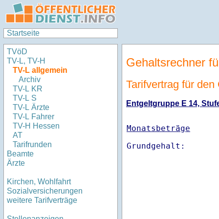
Startseite
TVöD
Gehaltsrechner fü
TV-L, TV-H
TV-L allgemein
Archiv
Tarifvertrag für de
TV-L KR
TV-L S
Entgeltgruppe E 14, Stufe
TV-L Ärzte
TV-L Fahrer
TV-H Hessen
Monatsbeträge
AT
Tarifrunden
Beamte
Ärzte
Kirchen, Wohlfahrt
Sozialversicherungen
weitere Tarifverträge
Stellenanzeigen