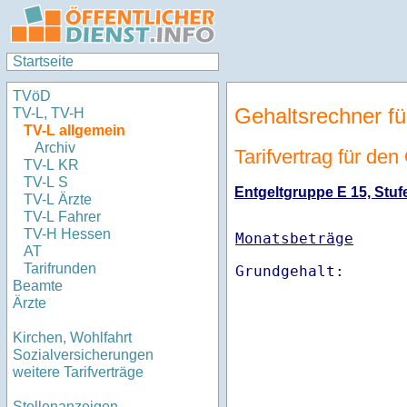
Startseite
TVöD
Gehaltsrechner fü
TV-L, TV-H
TV-L allgemein
Archiv
Tarifvertrag für de
TV-L KR
TV-L S
Entgeltgruppe E 15, Stufe
TV-L Ärzte
TV-L Fahrer
TV-H Hessen
Monatsbeträge
AT
Tarifrunden
Beamte
Ärzte
Kirchen, Wohlfahrt
Sozialversicherungen
weitere Tarifverträge
Stellenanzeigen