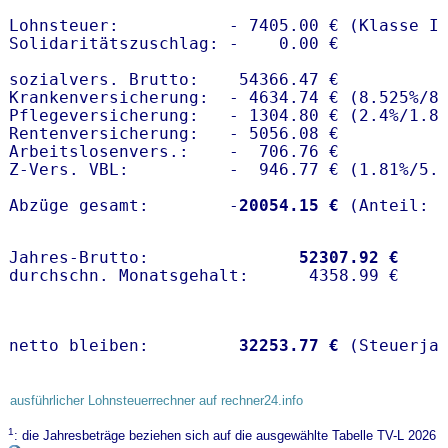
Lohnsteuer:           - 7405.00 € (Klasse I)
Solidaritätszuschlag: -    0.00 €

sozialvers. Brutto:    54366.47 €

Krankenversicherung:  - 4634.74 € (8.525%/8.
Pflegeversicherung:   - 1304.80 € (2.4%/1.8%
Rentenversicherung:   - 5056.08 €

Arbeitslosenvers.:    -  706.76 €

Z-Vers. VBL:          -  946.77 € (
1.81%
/
5.
Abzüge gesamt:        -
20054.15 €
Jahres-Brutto:               
52307.92 €
netto bleiben:         
32253.77 €
 (Steuerja
ausführlicher Lohnsteuerrechner auf rechner24.info
1
: die Jahresbeträge beziehen sich auf die ausgewählte Tabelle TV-L 2026