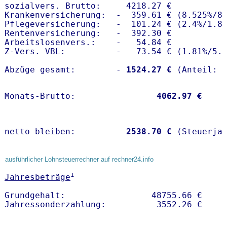
sozialvers. Brutto:     4218.27 €

Krankenversicherung:  -  359.61 € (8.525%/8.
Pflegeversicherung:   -  101.24 € (2.4%/1.8%
Rentenversicherung:   -  392.30 €

Arbeitslosenvers.:    -   54.84 €

Z-Vers. VBL:          -   73.54 € (
1.81%
/
5.
Abzüge gesamt:        -
 1524.27 €
Monats-Brutto:               
 4062.97 €
netto bleiben:         
 2538.70 €
 (Steuerja
ausführlicher Lohnsteuerrechner auf rechner24.info
1
Jahresbeträge
Grundgehalt:                 48755.66 € 
