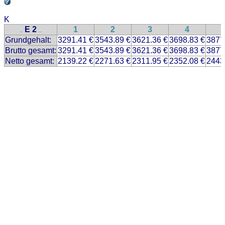
K
E 2
1
2
3
4
..
..
Grundgehalt:
3291.41 €
3543.89 €
3621.36 €
3698.83 €
3877
Brutto gesamt:
3291.41 €
3543.89 €
3621.36 €
3698.83 €
3877
Netto gesamt:
2139.22 €
2271.63 €
2311.95 €
2352.08 €
2443