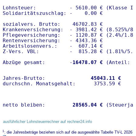
Lohnsteuer:           - 5610.00 € (Klasse I)
Solidaritätszuschlag: -    0.00 €

sozialvers. Brutto:    46702.83 €

Krankenversicherung:  - 3981.42 € (8.525%/8.
Pflegeversicherung:   - 1120.87 € (2.4%/1.8%
Rentenversicherung:   - 4343.36 €

Arbeitslosenvers.:    -  607.14 €

Z-Vers. VBL:          -  815.28 € (
1.81%
/
5.
Abzüge gesamt:        -
16478.07 €
Jahres-Brutto:               
45043.11 €
netto bleiben:         
28565.04 €
 (Steuerja
ausführlicher Lohnsteuerrechner auf rechner24.info
1
: die Jahresbeträge beziehen sich auf die ausgewählte Tabelle TV-L 2026