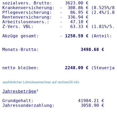
sozialvers. Brutto:     3623.00 €

Krankenversicherung:  -  308.86 € (8.525%/8.
Pflegeversicherung:   -   86.95 € (2.4%/1.8%
Rentenversicherung:   -  336.94 €

Arbeitslosenvers.:    -   47.10 €

Z-Vers. VBL:          -   63.33 € (
1.81%
/
5.
Abzüge gesamt:        -
 1250.59 €
Monats-Brutto:               
 3498.68 €
netto bleiben:         
 2248.09 €
 (Steuerja
ausführlicher Lohnsteuerrechner auf rechner24.info
1
Jahresbeträge
Grundgehalt:                 41984.21 € 
