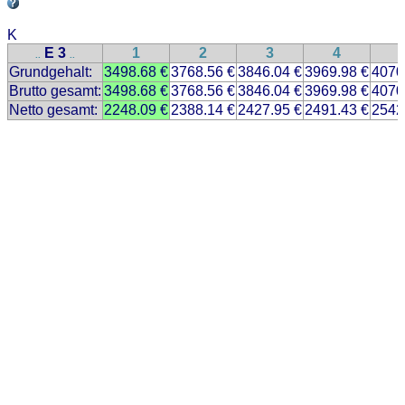
K
E 3
1
2
3
4
..
..
Grundgehalt:
3498.68 €
3768.56 €
3846.04 €
3969.98 €
4070
Brutto gesamt:
3498.68 €
3768.56 €
3846.04 €
3969.98 €
4070
Netto gesamt:
2248.09 €
2388.14 €
2427.95 €
2491.43 €
2542