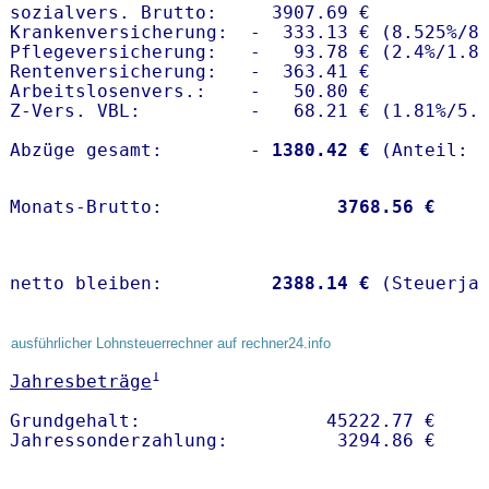
sozialvers. Brutto:     3907.69 €

Krankenversicherung:  -  333.13 € (8.525%/8.
Pflegeversicherung:   -   93.78 € (2.4%/1.8%
Rentenversicherung:   -  363.41 €

Arbeitslosenvers.:    -   50.80 €

Z-Vers. VBL:          -   68.21 € (
1.81%
/
5.
Abzüge gesamt:        -
 1380.42 €
Monats-Brutto:               
 3768.56 €
netto bleiben:         
 2388.14 €
 (Steuerja
ausführlicher Lohnsteuerrechner auf rechner24.info
1
Jahresbeträge
Grundgehalt:                 45222.77 € 
