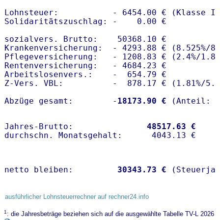
Lohnsteuer:           - 6454.00 € (Klasse I)
Solidaritätszuschlag: -    0.00 €

sozialvers. Brutto:    50368.10 €

Krankenversicherung:  - 4293.88 € (8.525%/8.
Pflegeversicherung:   - 1208.83 € (2.4%/1.8%
Rentenversicherung:   - 4684.23 €

Arbeitslosenvers.:    -  654.79 €

Z-Vers. VBL:          -  878.17 € (
1.81%
/
5.
Abzüge gesamt:        -
18173.90 €
Jahres-Brutto:               
48517.63 €
netto bleiben:         
30343.73 €
 (Steuerja
ausführlicher Lohnsteuerrechner auf rechner24.info
1
: die Jahresbeträge beziehen sich auf die ausgewählte Tabelle TV-L 2026