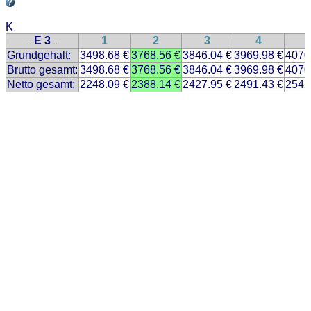
K
E 3
1
2
3
4
..
..
Grundgehalt:
3498.68 €
3768.56 €
3846.04 €
3969.98 €
4070
Brutto gesamt:
3498.68 €
3768.56 €
3846.04 €
3969.98 €
4070
Netto gesamt:
2248.09 €
2388.14 €
2427.95 €
2491.43 €
2542