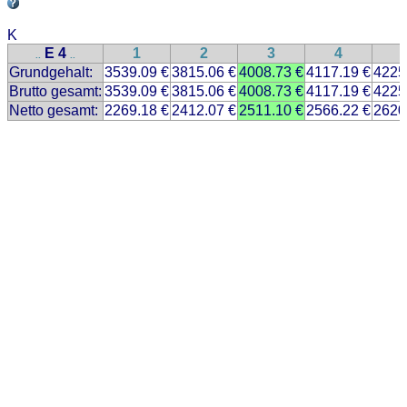
K
E 4
1
2
3
4
..
..
Grundgehalt:
3539.09 €
3815.06 €
4008.73 €
4117.19 €
4225
Brutto gesamt:
3539.09 €
3815.06 €
4008.73 €
4117.19 €
4225
Netto gesamt:
2269.18 €
2412.07 €
2511.10 €
2566.22 €
2620