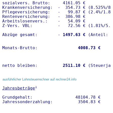
sozialvers. Brutto:     4161.05 €

Krankenversicherung:  -  354.73 € (8.525%/8.
Pflegeversicherung:   -   99.87 € (2.4%/1.8%
Rentenversicherung:   -  386.98 €

Arbeitslosenvers.:    -   54.09 €

Z-Vers. VBL:          -   72.56 € (
1.81%
/
5.
Abzüge gesamt:        -
 1497.63 €
Monats-Brutto:               
 4008.73 €
netto bleiben:         
 2511.10 €
 (Steuerja
ausführlicher Lohnsteuerrechner auf rechner24.info
1
Jahresbeträge
Grundgehalt:                 48104.78 € 
