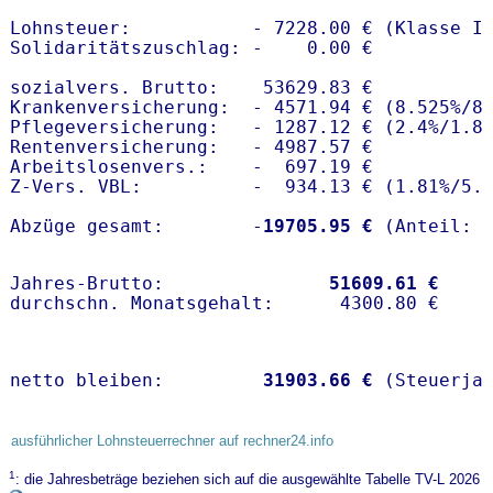
Lohnsteuer:           - 7228.00 € (Klasse I)
Solidaritätszuschlag: -    0.00 €

sozialvers. Brutto:    53629.83 €

Krankenversicherung:  - 4571.94 € (8.525%/8.
Pflegeversicherung:   - 1287.12 € (2.4%/1.8%
Rentenversicherung:   - 4987.57 €

Arbeitslosenvers.:    -  697.19 €

Z-Vers. VBL:          -  934.13 € (
1.81%
/
5.
Abzüge gesamt:        -
19705.95 €
Jahres-Brutto:               
51609.61 €
netto bleiben:         
31903.66 €
 (Steuerja
ausführlicher Lohnsteuerrechner auf rechner24.info
1
: die Jahresbeträge beziehen sich auf die ausgewählte Tabelle TV-L 2026