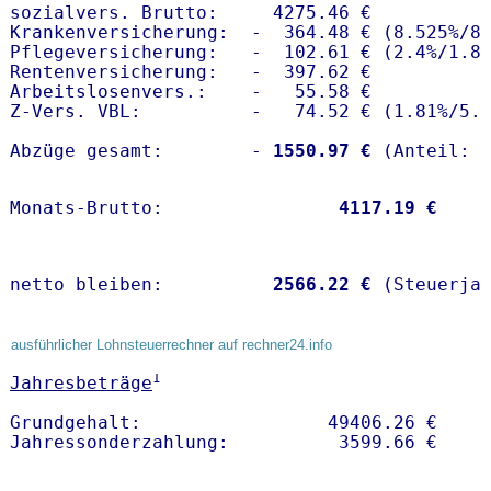
sozialvers. Brutto:     4275.46 €

Krankenversicherung:  -  364.48 € (8.525%/8.
Pflegeversicherung:   -  102.61 € (2.4%/1.8%
Rentenversicherung:   -  397.62 €

Arbeitslosenvers.:    -   55.58 €

Z-Vers. VBL:          -   74.52 € (
1.81%
/
5.
Abzüge gesamt:        -
 1550.97 €
Monats-Brutto:               
 4117.19 €
netto bleiben:         
 2566.22 €
 (Steuerja
ausführlicher Lohnsteuerrechner auf rechner24.info
1
Jahresbeträge
Grundgehalt:                 49406.26 € 
