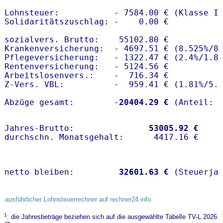
Lohnsteuer:           - 7584.00 € (Klasse I)
Solidaritätszuschlag: -    0.00 €

sozialvers. Brutto:    55102.80 €

Krankenversicherung:  - 4697.51 € (8.525%/8.
Pflegeversicherung:   - 1322.47 € (2.4%/1.8%
Rentenversicherung:   - 5124.56 €

Arbeitslosenvers.:    -  716.34 €

Z-Vers. VBL:          -  959.41 € (
1.81%
/
5.
Abzüge gesamt:        -
20404.29 €
Jahres-Brutto:               
53005.92 €
netto bleiben:         
32601.63 €
 (Steuerja
ausführlicher Lohnsteuerrechner auf rechner24.info
1
: die Jahresbeträge beziehen sich auf die ausgewählte Tabelle TV-L 2026