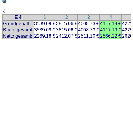
K
E 4
1
2
3
4
..
..
Grundgehalt:
3539.09 €
3815.06 €
4008.73 €
4117.19 €
4225
Brutto gesamt:
3539.09 €
3815.06 €
4008.73 €
4117.19 €
4225
Netto gesamt:
2269.18 €
2412.07 €
2511.10 €
2566.22 €
2620