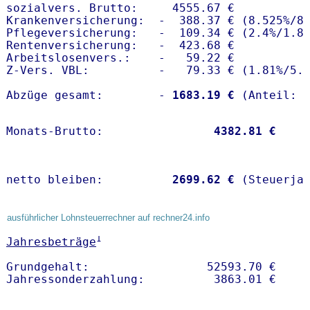
sozialvers. Brutto:     4555.67 €

Krankenversicherung:  -  388.37 € (8.525%/8.
Pflegeversicherung:   -  109.34 € (2.4%/1.8%
Rentenversicherung:   -  423.68 €

Arbeitslosenvers.:    -   59.22 €

Z-Vers. VBL:          -   79.33 € (
1.81%
/
5.
Abzüge gesamt:        -
 1683.19 €
Monats-Brutto:               
 4382.81 €
netto bleiben:         
 2699.62 €
 (Steuerja
ausführlicher Lohnsteuerrechner auf rechner24.info
1
Jahresbeträge
Grundgehalt:                 52593.70 € 
