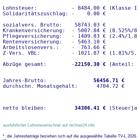
Lohnsteuer:           - 8484.00 € (Klasse I)
Solidaritätszuschlag: -    0.00 €

sozialvers. Brutto:    58743.03 €

Krankenversicherung:  - 5007.84 € (8.525%/8
Pflegeversicherung:   - 1409.83 € (2.4%/1.8%
Rentenversicherung:   - 5463.10 €

Arbeitslosenvers.:    -  763.66 €

Z-Vers. VBL:          - 1021.87 € (
1.81%
/
5.
Abzüge gesamt:        -
22150.30 €
Jahres-Brutto:               
56456.71 €
netto bleiben:         
34306.41 €
 (Steuerja
ausführlicher Lohnsteuerrechner auf rechner24.info
1
: die Jahresbeträge beziehen sich auf die ausgewählte Tabelle TV-L 2026