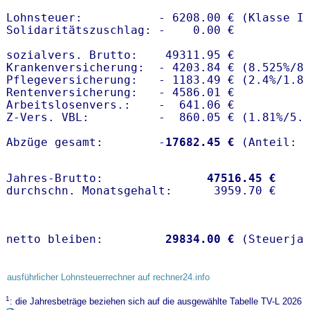
Lohnsteuer:           - 6208.00 € (Klasse I)
Solidaritätszuschlag: -    0.00 €

sozialvers. Brutto:    49311.95 €

Krankenversicherung:  - 4203.84 € (8.525%/8.
Pflegeversicherung:   - 1183.49 € (2.4%/1.8%
Rentenversicherung:   - 4586.01 €

Arbeitslosenvers.:    -  641.06 €

Z-Vers. VBL:          -  860.05 € (
1.81%
/
5.
Abzüge gesamt:        -
17682.45 €
Jahres-Brutto:               
47516.45 €
netto bleiben:         
29834.00 €
 (Steuerja
ausführlicher Lohnsteuerrechner auf rechner24.info
1
: die Jahresbeträge beziehen sich auf die ausgewählte Tabelle TV-L 2026