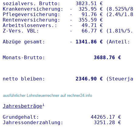
sozialvers. Brutto:     3823.51 €

Krankenversicherung:  -  325.95 € (8.525%/8.
Pflegeversicherung:   -   91.76 € (2.4%/1.8%
Rentenversicherung:   -  355.59 €

Arbeitslosenvers.:    -   49.71 €

Z-Vers. VBL:          -   66.77 € (
1.81%
/
5.
Abzüge gesamt:        -
 1341.86 €
Monats-Brutto:               
 3688.76 €
netto bleiben:         
 2346.90 €
 (Steuerja
ausführlicher Lohnsteuerrechner auf rechner24.info
1
Jahresbeträge
Grundgehalt:                 44265.17 € 
