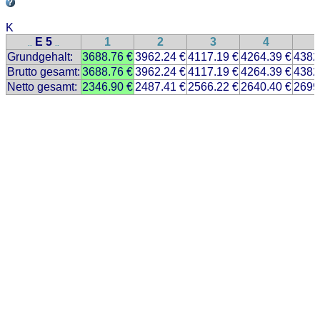
K
E 5
1
2
3
4
..
..
Grundgehalt:
3688.76 €
3962.24 €
4117.19 €
4264.39 €
4382
Brutto gesamt:
3688.76 €
3962.24 €
4117.19 €
4264.39 €
4382
Netto gesamt:
2346.90 €
2487.41 €
2566.22 €
2640.40 €
2699