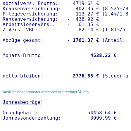
sozialvers. Brutto:     4719.61 €

Krankenversicherung:  -  402.35 € (8.525%/8.
Pflegeversicherung:   -  113.27 € (2.4%/1.8%
Rentenversicherung:   -  438.92 €

Arbeitslosenvers.:    -   61.35 €

Z-Vers. VBL:          -   82.14 € (
1.81%
/
5.
Abzüge gesamt:        -
 1761.37 €
Monats-Brutto:               
 4538.22 €
netto bleiben:         
 2776.85 €
 (Steuerja
ausführlicher Lohnsteuerrechner auf rechner24.info
1
Jahresbeträge
Grundgehalt:                 54458.64 € 
