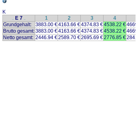
K
E 7
1
2
3
4
..
..
Grundgehalt:
3883.00 €
4163.66 €
4374.83 €
4538.22 €
4669
Brutto gesamt:
3883.00 €
4163.66 €
4374.83 €
4538.22 €
4669
Netto gesamt:
2446.94 €
2589.70 €
2695.69 €
2776.85 €
2841