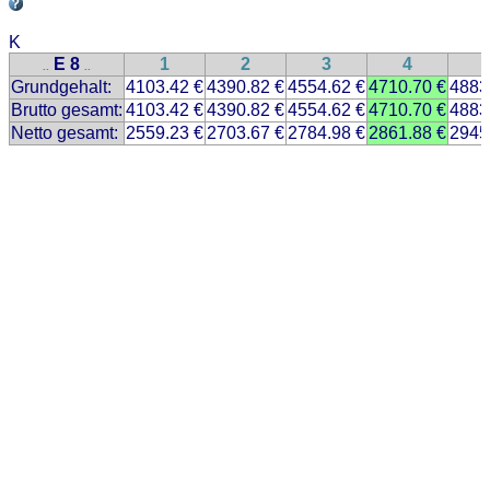
K
E 8
1
2
3
4
..
..
Grundgehalt:
4103.42 €
4390.82 €
4554.62 €
4710.70 €
4883
Brutto gesamt:
4103.42 €
4390.82 €
4554.62 €
4710.70 €
4883
Netto gesamt:
2559.23 €
2703.67 €
2784.98 €
2861.88 €
2945