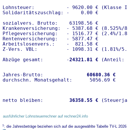
Lohnsteuer:           - 9620.00 € (Klasse I)
Solidaritätszuschlag: -    0.00 €

sozialvers. Brutto:    63198.56 €

Krankenversicherung:  - 5387.68 € (8.525%/8
Pflegeversicherung:   - 1516.77 € (2.4%/1.8%
Rentenversicherung:   - 5877.47 €

Arbeitslosenvers.:    -  821.58 €

Z-Vers. VBL:          - 1098.31 € (
1.81%
/
5.
Abzüge gesamt:        -
24321.81 €
Jahres-Brutto:               
60680.36 €
netto bleiben:         
36358.55 €
 (Steuerja
ausführlicher Lohnsteuerrechner auf rechner24.info
1
: die Jahresbeträge beziehen sich auf die ausgewählte Tabelle TV-L 2026