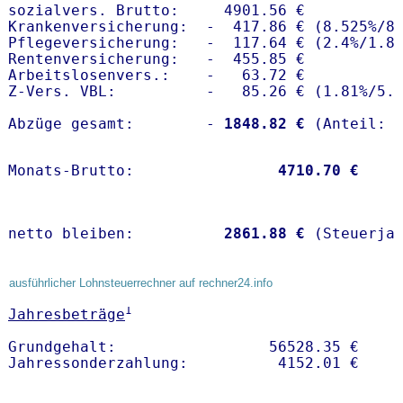
sozialvers. Brutto:     4901.56 €

Krankenversicherung:  -  417.86 € (8.525%/8.
Pflegeversicherung:   -  117.64 € (2.4%/1.8%
Rentenversicherung:   -  455.85 €

Arbeitslosenvers.:    -   63.72 €

Z-Vers. VBL:          -   85.26 € (
1.81%
/
5.
Abzüge gesamt:        -
 1848.82 €
Monats-Brutto:               
 4710.70 €
netto bleiben:         
 2861.88 €
 (Steuerja
ausführlicher Lohnsteuerrechner auf rechner24.info
1
Jahresbeträge
Grundgehalt:                 56528.35 € 
