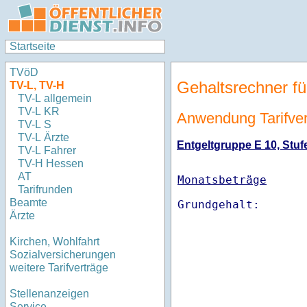
Startseite
TVöD
Gehaltsrechner fü
TV-L, TV-H
TV-L allgemein
TV-L KR
Anwendung Tarifvert
TV-L S
TV-L Ärzte
Entgeltgruppe E 10, Stufe
TV-L Fahrer
TV-H Hessen
AT
Monatsbeträge
Tarifrunden
Beamte
Ärzte
Kirchen, Wohlfahrt
Sozialversicherungen
weitere Tarifverträge
Stellenanzeigen
Service