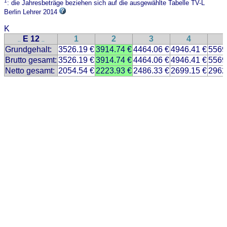
1
: die Jahresbeträge beziehen sich auf die ausgewählte Tabelle TV-L
Berlin Lehrer 2014
K
E 12
1
2
3
4
..
..
Grundgehalt:
3526.19 €
3914.74 €
4464.06 €
4946.41 €
5569
Brutto gesamt:
3526.19 €
3914.74 €
4464.06 €
4946.41 €
5569
Netto gesamt:
2054.54 €
2223.93 €
2486.33 €
2699.15 €
2962