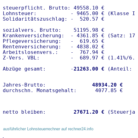
steuerpflicht. Brutto: 49558.10 €

Lohnsteuer:           - 9465.00 € (Klasse I)
Solidaritätszuschlag: -  520.57 €

sozialvers. Brutto:    51195.98 €

Krankenversicherung:  - 4361.85 € (Satz: 17.
Pflegeversicherung:   -  619.65 € 

Rentenversicherung:   - 4838.02 €

Arbeitslosenvers.:    -  767.94 €

Z-Vers. VBL:          -  689.97 € (
1.41%
/
6.
Abzüge gesamt:        -
21263.00 €
Jahres-Brutto:               
48934.20 €
netto bleiben:         
27671.20 €
 (Steuerja
ausführlicher Lohnsteuerrechner auf rechner24.info