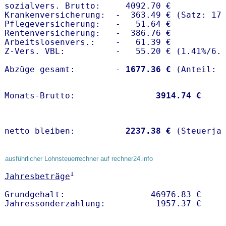
sozialvers. Brutto:     4092.70 €

Krankenversicherung:  -  363.49 € (Satz: 17.
Pflegeversicherung:   -   51.64 € 

Rentenversicherung:   -  386.76 €

Arbeitslosenvers.:    -   61.39 €

Z-Vers. VBL:          -   55.20 € (
1.41%
/
6.
Abzüge gesamt:        -
 1677.36 €
Monats-Brutto:               
 3914.74 €
netto bleiben:         
 2237.38 €
 (Steuerja
ausführlicher Lohnsteuerrechner auf rechner24.info
1
Jahresbeträge
Grundgehalt:                 46976.83 € 
