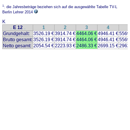
1
: die Jahresbeträge beziehen sich auf die ausgewählte Tabelle TV-L
Berlin Lehrer 2014
K
E 12
1
2
3
4
..
..
Grundgehalt:
3526.19 €
3914.74 €
4464.06 €
4946.41 €
5569
Brutto gesamt:
3526.19 €
3914.74 €
4464.06 €
4946.41 €
5569
Netto gesamt:
2054.54 €
2223.93 €
2486.33 €
2699.15 €
2962