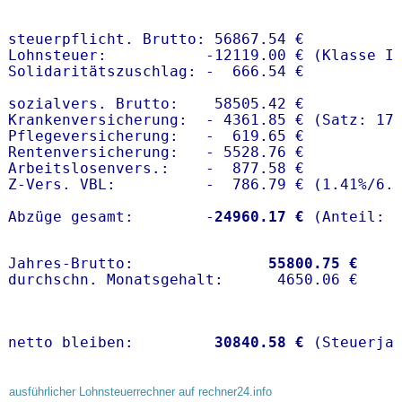
steuerpflicht. Brutto: 56867.54 €

Lohnsteuer:           -12119.00 € (Klasse I)
Solidaritätszuschlag: -  666.54 €

sozialvers. Brutto:    58505.42 €

Krankenversicherung:  - 4361.85 € (Satz: 17
Pflegeversicherung:   -  619.65 € 

Rentenversicherung:   - 5528.76 €

Arbeitslosenvers.:    -  877.58 €

Z-Vers. VBL:          -  786.79 € (
1.41%
/
6.
Abzüge gesamt:        -
24960.17 €
Jahres-Brutto:               
55800.75 €
netto bleiben:         
30840.58 €
 (Steuerja
ausführlicher Lohnsteuerrechner auf rechner24.info