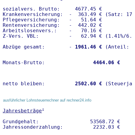
sozialvers. Brutto:     4677.45 €

Krankenversicherung:  -  363.49 € (Satz: 17.
Pflegeversicherung:   -   51.64 € 

Rentenversicherung:   -  442.02 €

Arbeitslosenvers.:    -   70.16 €

Z-Vers. VBL:          -   62.94 € (
1.41%
/
6.
Abzüge gesamt:        -
 1961.46 €
Monats-Brutto:               
 4464.06 €
netto bleiben:         
 2502.60 €
 (Steuerja
ausführlicher Lohnsteuerrechner auf rechner24.info
1
Jahresbeträge
Grundgehalt:                 53568.72 € 
