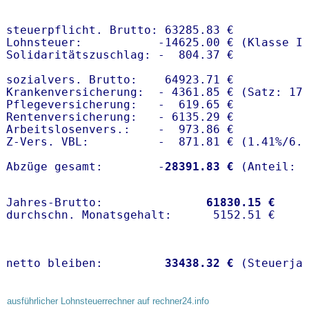
steuerpflicht. Brutto: 63285.83 €

Lohnsteuer:           -14625.00 € (Klasse I)
Solidaritätszuschlag: -  804.37 €

sozialvers. Brutto:    64923.71 €

Krankenversicherung:  - 4361.85 € (Satz: 17
Pflegeversicherung:   -  619.65 € 

Rentenversicherung:   - 6135.29 €

Arbeitslosenvers.:    -  973.86 €

Z-Vers. VBL:          -  871.81 € (
1.41%
/
6.
Abzüge gesamt:        -
28391.83 €
Jahres-Brutto:               
61830.15 €
netto bleiben:         
33438.32 €
 (Steuerja
ausführlicher Lohnsteuerrechner auf rechner24.info