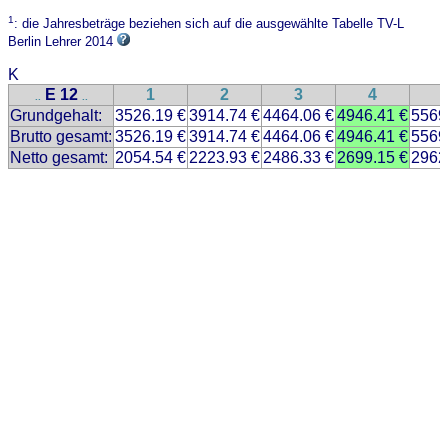
1
: die Jahresbeträge beziehen sich auf die ausgewählte Tabelle TV-L
Berlin Lehrer 2014
K
E 12
1
2
3
4
..
..
Grundgehalt:
3526.19 €
3914.74 €
4464.06 €
4946.41 €
5569
Brutto gesamt:
3526.19 €
3914.74 €
4464.06 €
4946.41 €
5569
Netto gesamt:
2054.54 €
2223.93 €
2486.33 €
2699.15 €
2962