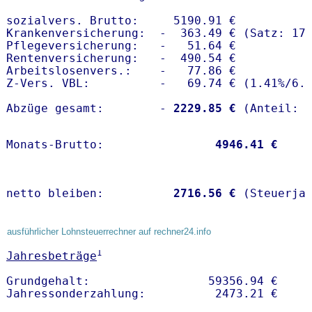
sozialvers. Brutto:     5190.91 €

Krankenversicherung:  -  363.49 € (Satz: 17.
Pflegeversicherung:   -   51.64 € 

Rentenversicherung:   -  490.54 €

Arbeitslosenvers.:    -   77.86 €

Z-Vers. VBL:          -   69.74 € (
1.41%
/
6.
Abzüge gesamt:        -
 2229.85 €
Monats-Brutto:               
 4946.41 €
netto bleiben:         
 2716.56 €
 (Steuerja
ausführlicher Lohnsteuerrechner auf rechner24.info
1
Jahresbeträge
Grundgehalt:                 59356.94 € 
