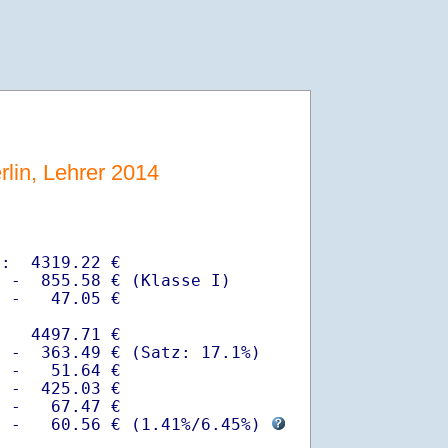
rlin, Lehrer 2014
:  4319.22 €

 -  855.58 € (Klasse I)

 -   47.05 €

   4497.71 €

 -  363.49 € (Satz: 17.1%)  

 -   51.64 € 

 -  425.03 €

 -   67.47 €

  -   60.56 € (
1.41%
/
6.45%
) 