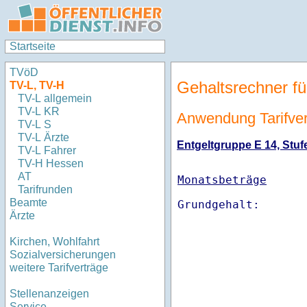
Startseite
TVöD
Gehaltsrechner fü
TV-L, TV-H
TV-L allgemein
TV-L KR
Anwendung Tarifvert
TV-L S
TV-L Ärzte
Entgeltgruppe E 14, Stufe
TV-L Fahrer
TV-H Hessen
AT
Monatsbeträge
Tarifrunden
Beamte
Ärzte
Kirchen, Wohlfahrt
Sozialversicherungen
weitere Tarifverträge
Stellenanzeigen
Service