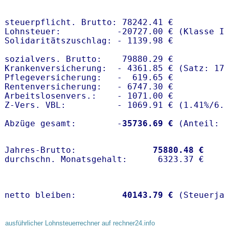
steuerpflicht. Brutto: 78242.41 €

Lohnsteuer:           -20727.00 € (Klasse I)
Solidaritätszuschlag: - 1139.98 €

sozialvers. Brutto:    79880.29 €

Krankenversicherung:  - 4361.85 € (Satz: 17
Pflegeversicherung:   -  619.65 € 

Rentenversicherung:   - 6747.30 €

Arbeitslosenvers.:    - 1071.00 €

Z-Vers. VBL:          - 1069.91 € (
1.41%
/
6.
Abzüge gesamt:        -
35736.69 €
Jahres-Brutto:               
75880.48 €
netto bleiben:         
40143.79 €
 (Steuerja
ausführlicher Lohnsteuerrechner auf rechner24.info