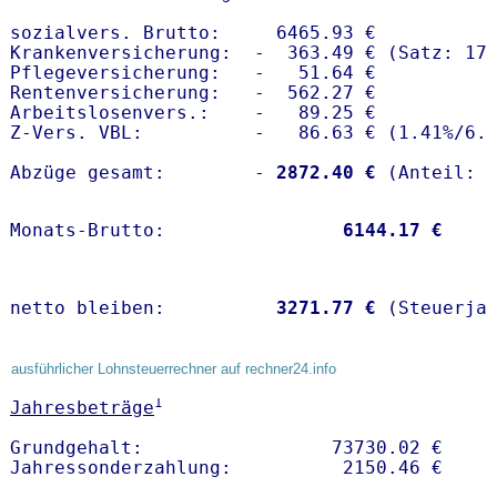
sozialvers. Brutto:     6465.93 €

Krankenversicherung:  -  363.49 € (Satz: 17.
Pflegeversicherung:   -   51.64 € 

Rentenversicherung:   -  562.27 €

Arbeitslosenvers.:    -   89.25 €

Z-Vers. VBL:          -   86.63 € (
1.41%
/
6.
Abzüge gesamt:        -
 2872.40 €
Monats-Brutto:               
 6144.17 €
netto bleiben:         
 3271.77 €
 (Steuerja
ausführlicher Lohnsteuerrechner auf rechner24.info
1
Jahresbeträge
Grundgehalt:                 73730.02 € 
