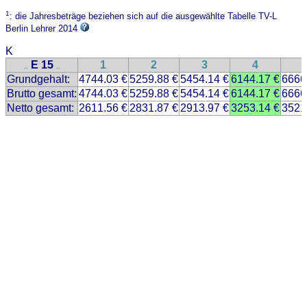
1
: die Jahresbeträge beziehen sich auf die ausgewählte Tabelle TV-L
Berlin Lehrer 2014
K
E 15
1
2
3
4
..
..
Grundgehalt:
4744.03 €
5259.88 €
5454.14 €
6144.17 €
6666
Brutto gesamt:
4744.03 €
5259.88 €
5454.14 €
6144.17 €
6666
Netto gesamt:
2611.56 €
2831.87 €
2913.97 €
3253.14 €
3521