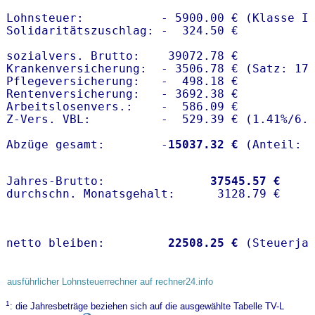
Lohnsteuer:           - 5900.00 € (Klasse I)
Solidaritätszuschlag: -  324.50 €

sozialvers. Brutto:    39072.78 €

Krankenversicherung:  - 3506.78 € (Satz: 17.
Pflegeversicherung:   -  498.18 € 

Rentenversicherung:   - 3692.38 €

Arbeitslosenvers.:    -  586.09 €

Z-Vers. VBL:          -  529.39 € (
1.41%
/
6.
Abzüge gesamt:        -
15037.32 €
Jahres-Brutto:               
37545.57 €
netto bleiben:         
22508.25 €
 (Steuerja
ausführlicher Lohnsteuerrechner auf rechner24.info
1
: die Jahresbeträge beziehen sich auf die ausgewählte Tabelle TV-L