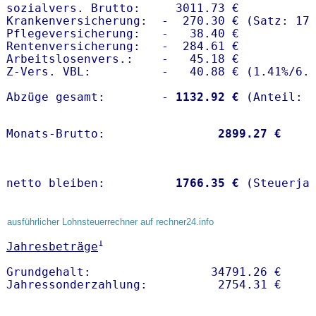
sozialvers. Brutto:     3011.73 €

Krankenversicherung:  -  270.30 € (Satz: 17.
Pflegeversicherung:   -   38.40 € 

Rentenversicherung:   -  284.61 €

Arbeitslosenvers.:    -   45.18 €

Z-Vers. VBL:          -   40.88 € (
1.41%
/
6.
Abzüge gesamt:        -
 1132.92 €
Monats-Brutto:               
 2899.27 €
netto bleiben:         
 1766.35 €
 (Steuerja
ausführlicher Lohnsteuerrechner auf rechner24.info
1
Jahresbeträge
Grundgehalt:                 34791.26 € 
