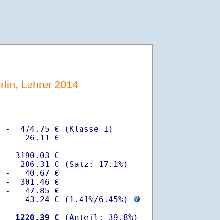
rlin, Lehrer 2014
 -  474.75 € (Klasse I)

 -   26.11 €

   3190.03 €

 -  286.31 € (Satz: 17.1%)  

 -   40.67 € 

 -  301.46 €

 -   47.85 €

  -   43.24 € (
1.41%
/
6.45%
) 
  -
 1220.39 €