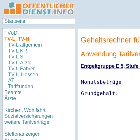
Startseite
TVöD
Gehaltsrechner fü
TV-L, TV-H
TV-L allgemein
TV-L KR
Anwendung Tarifvert
TV-L S
TV-L Ärzte
Entgeltgruppe E 5, Stufe 
TV-L Fahrer
TV-H Hessen
AT
Monatsbeträge
Tarifrunden
Beamte
Ärzte
Kirchen, Wohlfahrt
Sozialversicherungen
weitere Tarifverträge
Stellenanzeigen
Service