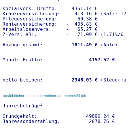
sozialvers. Brutto:     4351.14 €

Krankenversicherung:  -  413.16 € (Satz: 17.
Pflegeversicherung:   -   60.38 € 

Rentenversicherung:   -  406.83 €

Arbeitslosenvers.:    -   65.27 €

Z-Vers. VBL:          -   71.09 € (
1.71%
/
6.
Abzüge gesamt:        -
 1811.49 €
Monats-Brutto:               
 4157.52 €
netto bleiben:         
 2346.03 €
 (Steuerja
ausführlicher Lohnsteuerrechner auf rechner24.info
1
Jahresbeträge
Grundgehalt:                 49890.24 € 
