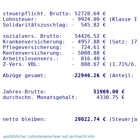
steuerpflicht. Brutto: 52728.64 €

Lohnsteuer:           - 9924.00 € (Klasse I)
Solidaritätszuschlag: -  545.82 €

sozialvers. Brutto:    54426.52 €

Krankenversicherung:  - 4957.88 € (Satz: 17.
Pflegeversicherung:   -  724.61 € 

Rentenversicherung:   - 5088.88 €

Arbeitslosenvers.:    -  816.40 €

Z-Vers. VBL:          -  888.67 € (
1.71%
/
6.
Abzüge gesamt:        -
22946.26 €
Jahres-Brutto:               
51969.00 €
netto bleiben:         
29022.74 €
 (Steuerja
ausführlicher Lohnsteuerrechner auf rechner24.info