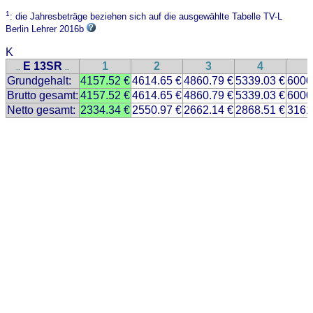
1
: die Jahresbeträge beziehen sich auf die ausgewählte Tabelle TV-L
Berlin Lehrer 2016b
K
E 13SR
1
2
3
4
..
..
Grundgehalt:
4157.52 €
4614.65 €
4860.79 €
5339.03 €
6000
Brutto gesamt:
4157.52 €
4614.65 €
4860.79 €
5339.03 €
6000
Netto gesamt:
2334.34 €
2550.97 €
2662.14 €
2868.51 €
3161