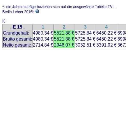
1
: die Jahresbeträge beziehen sich auf die ausgewählte Tabelle TV-L
Berlin Lehrer 2016b
K
E 15
1
2
3
4
..
..
Grundgehalt:
4980.34 €
5521.88 €
5725.84 €
6450.22 €
6998
Brutto gesamt:
4980.34 €
5521.88 €
5725.84 €
6450.22 €
6998
Netto gesamt:
2714.84 €
2946.07 €
3032.51 €
3391.92 €
3672