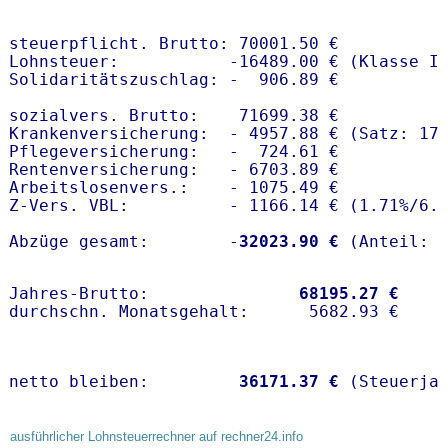
steuerpflicht. Brutto: 70001.50 €

Lohnsteuer:           -16489.00 € (Klasse I)
Solidaritätszuschlag: -  906.89 €

sozialvers. Brutto:    71699.38 €

Krankenversicherung:  - 4957.88 € (Satz: 17
Pflegeversicherung:   -  724.61 € 

Rentenversicherung:   - 6703.89 €

Arbeitslosenvers.:    - 1075.49 €

Z-Vers. VBL:          - 1166.14 € (
1.71%
/
6.
Abzüge gesamt:        -
32023.90 €
Jahres-Brutto:               
68195.27 €
netto bleiben:         
36171.37 €
 (Steuerja
ausführlicher Lohnsteuerrechner auf rechner24.info