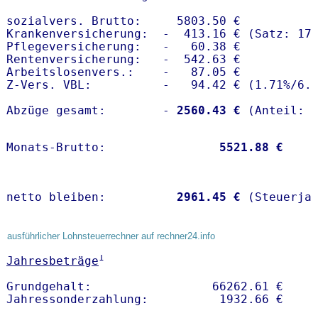
sozialvers. Brutto:     5803.50 €

Krankenversicherung:  -  413.16 € (Satz: 17.
Pflegeversicherung:   -   60.38 € 

Rentenversicherung:   -  542.63 €

Arbeitslosenvers.:    -   87.05 €

Z-Vers. VBL:          -   94.42 € (
1.71%
/
6.
Abzüge gesamt:        -
 2560.43 €
Monats-Brutto:               
 5521.88 €
netto bleiben:         
 2961.45 €
 (Steuerja
ausführlicher Lohnsteuerrechner auf rechner24.info
1
Jahresbeträge
Grundgehalt:                 66262.61 € 
