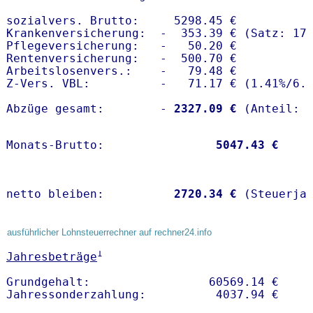
sozialvers. Brutto:     5298.45 €

Krankenversicherung:  -  353.39 € (Satz: 17.
Pflegeversicherung:   -   50.20 € 

Rentenversicherung:   -  500.70 €

Arbeitslosenvers.:    -   79.48 €

Z-Vers. VBL:          -   71.17 € (
1.41%
/
6.
Abzüge gesamt:        -
 2327.09 €
Monats-Brutto:               
 5047.43 €
netto bleiben:         
 2720.34 €
 (Steuerja
ausführlicher Lohnsteuerrechner auf rechner24.info
1
Jahresbeträge
Grundgehalt:                 60569.14 € 
