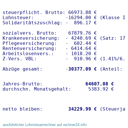
steuerpflicht. Brutto: 66973.88 €

Lohnsteuer:           -16294.00 € (Klasse I)
Solidaritätszuschlag: -  896.17 €

sozialvers. Brutto:    67879.76 €

Krankenversicherung:  - 4240.69 € (Satz: 17
Pflegeversicherung:   -  602.44 € 

Rentenversicherung:   - 6414.64 €

Arbeitslosenvers.:    - 1018.20 €

Z-Vers. VBL:          -  910.96 € (
1.41%
/
6.
Abzüge gesamt:        -
30377.09 €
Jahres-Brutto:               
64607.08 €
netto bleiben:         
34229.99 €
 (Steuerja
ausführlicher Lohnsteuerrechner auf rechner24.info