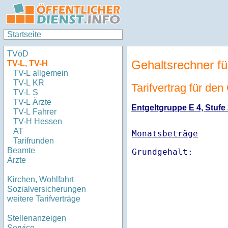
Startseite
TVöD
Gehaltsrechner fü
TV-L, TV-H
TV-L allgemein
TV-L KR
Tarifvertrag für de
TV-L S
TV-L Ärzte
Entgeltgruppe E 4, Stufe 
TV-L Fahrer
TV-H Hessen
AT
Monatsbeträge
Tarifrunden
Beamte
Ärzte
Kirchen, Wohlfahrt
Sozialversicherungen
weitere Tarifverträge
Stellenanzeigen
Service