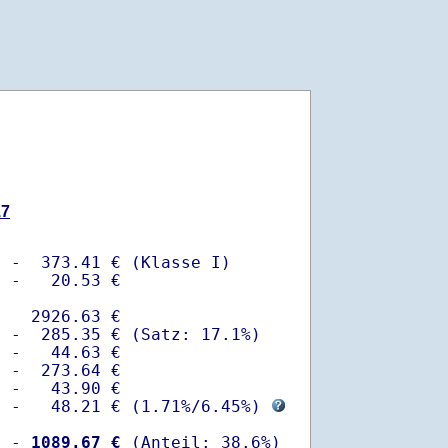
17
 -  373.41 € (Klasse I)

 -   20.53 €

   2926.63 €

 -  285.35 € (Satz: 17.1%)  

 -   44.63 € 

 -  273.64 €

 -   43.90 €

  -   48.21 € (
1.71%
/
6.45%
) 
  -
 1089.67 €