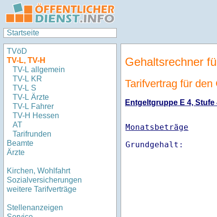
Startseite
TVöD
Gehaltsrechner fü
TV-L, TV-H
TV-L allgemein
TV-L KR
Tarifvertrag für de
TV-L S
TV-L Ärzte
Entgeltgruppe E 4, Stufe 
TV-L Fahrer
TV-H Hessen
AT
Monatsbeträge
Tarifrunden
Beamte
Ärzte
Kirchen, Wohlfahrt
Sozialversicherungen
weitere Tarifverträge
Stellenanzeigen
Service