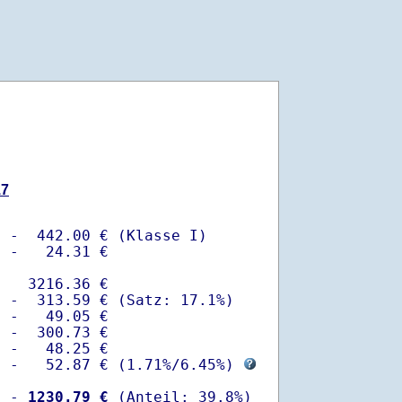
17
 -  442.00 € (Klasse I)

 -   24.31 €

   3216.36 €

 -  313.59 € (Satz: 17.1%)  

 -   49.05 € 

 -  300.73 €

 -   48.25 €

  -   52.87 € (
1.71%
/
6.45%
) 
  -
 1230.79 €