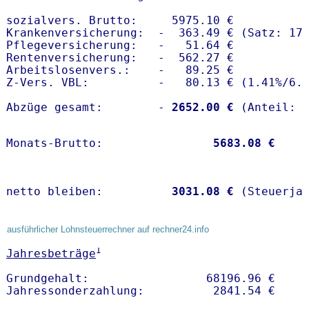
sozialvers. Brutto:     5975.10 €

Krankenversicherung:  -  363.49 € (Satz: 17.
Pflegeversicherung:   -   51.64 € 

Rentenversicherung:   -  562.27 €

Arbeitslosenvers.:    -   89.25 €

Z-Vers. VBL:          -   80.13 € (
1.41%
/
6.
Abzüge gesamt:        -
 2652.00 €
Monats-Brutto:               
 5683.08 €
netto bleiben:         
 3031.08 €
 (Steuerja
ausführlicher Lohnsteuerrechner auf rechner24.info
1
Jahresbeträge
Grundgehalt:                 68196.96 € 
