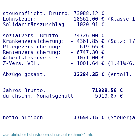
steuerpflicht. Brutto: 73088.12 €

Lohnsteuer:           -18562.00 € (Klasse I)
Solidaritätszuschlag: - 1020.91 €

sozialvers. Brutto:    74726.00 €

Krankenversicherung:  - 4361.85 € (Satz: 17
Pflegeversicherung:   -  619.65 € 

Rentenversicherung:   - 6747.30 €

Arbeitslosenvers.:    - 1071.00 €

Z-Vers. VBL:          - 1001.64 € (
1.41%
/
6.
Abzüge gesamt:        -
33384.35 €
Jahres-Brutto:               
71038.50 €
netto bleiben:         
37654.15 €
 (Steuerja
ausführlicher Lohnsteuerrechner auf rechner24.info