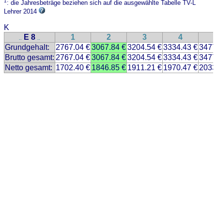
1
: die Jahresbeträge beziehen sich auf die ausgewählte Tabelle TV-L
Lehrer 2014
K
E 8
1
2
3
4
..
..
Grundgehalt:
2767.04 €
3067.84 €
3204.54 €
3334.43 €
3477
Brutto gesamt:
2767.04 €
3067.84 €
3204.54 €
3334.43 €
3477
Netto gesamt:
1702.40 €
1846.85 €
1911.21 €
1970.47 €
2033