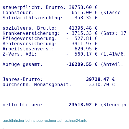
steuerpflicht. Brutto: 39758.60 €

Lohnsteuer:           - 6515.00 € (Klasse I)
Solidaritätszuschlag: -  358.32 €

sozialvers. Brutto:    41396.48 €

Krankenversicherung:  - 3715.33 € (Satz: 17.
Pflegeversicherung:   -  527.81 € 

Rentenversicherung:   - 3911.97 €

Arbeitslosenvers.:    -  620.95 €

Z-Vers. VBL:          -  560.17 € (
1.41%
/
6.
Abzüge gesamt:        -
16209.55 €
Jahres-Brutto:               
39728.47 €
netto bleiben:         
23518.92 €
 (Steuerja
ausführlicher Lohnsteuerrechner auf rechner24.info