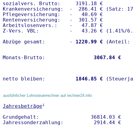
sozialvers. Brutto:     3191.18 €

Krankenversicherung:  -  286.41 € (Satz: 17.
Pflegeversicherung:   -   40.69 € 

Rentenversicherung:   -  301.57 €

Arbeitslosenvers.:    -   47.87 €

Z-Vers. VBL:          -   43.26 € (
1.41%
/
6.
Abzüge gesamt:        -
 1220.99 €
Monats-Brutto:               
 3067.84 €
netto bleiben:         
 1846.85 €
 (Steuerja
ausführlicher Lohnsteuerrechner auf rechner24.info
1
Jahresbeträge
Grundgehalt:                 36814.03 € 
