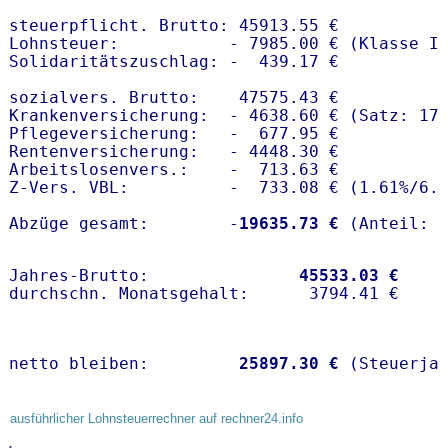
steuerpflicht. Brutto: 45913.55 €

Lohnsteuer:           - 7985.00 € (Klasse I)
Solidaritätszuschlag: -  439.17 €

sozialvers. Brutto:    47575.43 €

Krankenversicherung:  - 4638.60 € (Satz: 17.
Pflegeversicherung:   -  677.95 € 

Rentenversicherung:   - 4448.30 €

Arbeitslosenvers.:    -  713.63 €

Z-Vers. VBL:          -  733.08 € (
1.61%
/
6.
Abzüge gesamt:        -
19635.73 €
Jahres-Brutto:               
45533.03 €
netto bleiben:         
25897.30 €
 (Steuerja
ausführlicher Lohnsteuerrechner auf rechner24.info