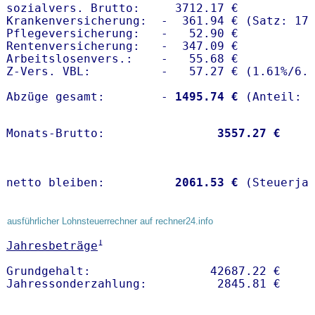
sozialvers. Brutto:     3712.17 €

Krankenversicherung:  -  361.94 € (Satz: 17.
Pflegeversicherung:   -   52.90 € 

Rentenversicherung:   -  347.09 €

Arbeitslosenvers.:    -   55.68 €

Z-Vers. VBL:          -   57.27 € (
1.61%
/
6.
Abzüge gesamt:        -
 1495.74 €
Monats-Brutto:               
 3557.27 €
netto bleiben:         
 2061.53 €
 (Steuerja
ausführlicher Lohnsteuerrechner auf rechner24.info
1
Jahresbeträge
Grundgehalt:                 42687.22 € 
