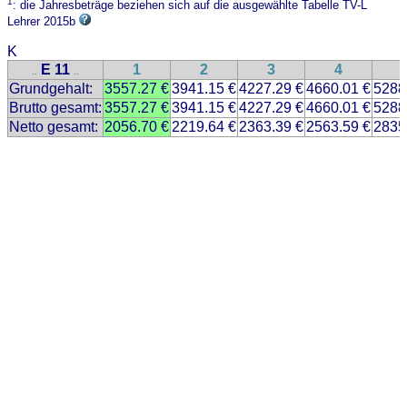
1
: die Jahresbeträge beziehen sich auf die ausgewählte Tabelle TV-L
Lehrer 2015b
K
E 11
1
2
3
4
..
..
Grundgehalt:
3557.27 €
3941.15 €
4227.29 €
4660.01 €
5288
Brutto gesamt:
3557.27 €
3941.15 €
4227.29 €
4660.01 €
5288
Netto gesamt:
2056.70 €
2219.64 €
2363.39 €
2563.59 €
2835