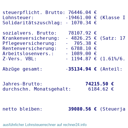
steuerpflicht. Brutto: 76446.04 €

Lohnsteuer:           -19461.00 € (Klasse I)
Solidaritätszuschlag: - 1070.34 €

sozialvers. Brutto:    78107.92 €

Krankenversicherung:  - 4826.25 € (Satz: 17
Pflegeversicherung:   -  705.38 € 

Rentenversicherung:   - 6788.10 €

Arbeitslosenvers.:    - 1089.00 €

Z-Vers. VBL:          - 1194.87 € (
1.61%
/
6.
Abzüge gesamt:        -
35134.94 €
Jahres-Brutto:               
74215.50 €
netto bleiben:         
39080.56 €
 (Steuerja
ausführlicher Lohnsteuerrechner auf rechner24.info