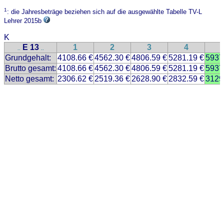
1
: die Jahresbeträge beziehen sich auf die ausgewählte Tabelle TV-L
Lehrer 2015b
K
E 13
1
2
3
4
..
..
Grundgehalt:
4108.66 €
4562.30 €
4806.59 €
5281.19 €
5937
Brutto gesamt:
4108.66 €
4562.30 €
4806.59 €
5281.19 €
5937
Netto gesamt:
2306.62 €
2519.36 €
2628.90 €
2832.59 €
3129