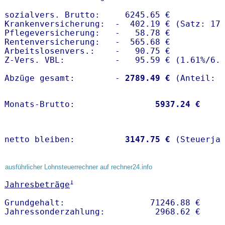
sozialvers. Brutto:     6245.65 €

Krankenversicherung:  -  402.19 € (Satz: 17.
Pflegeversicherung:   -   58.78 € 

Rentenversicherung:   -  565.68 €

Arbeitslosenvers.:    -   90.75 €

Z-Vers. VBL:          -   95.59 € (
1.61%
/
6.
Abzüge gesamt:        -
 2789.49 €
Monats-Brutto:               
 5937.24 €
netto bleiben:         
 3147.75 €
 (Steuerja
ausführlicher Lohnsteuerrechner auf rechner24.info
1
Jahresbeträge
Grundgehalt:                 71246.88 € 
