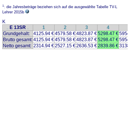
1
: die Jahresbeträge beziehen sich auf die ausgewählte Tabelle TV-L
Lehrer 2015b
K
E 13SR
1
2
3
4
..
..
Grundgehalt:
4125.94 €
4579.58 €
4823.87 €
5298.47 €
5954
Brutto gesamt:
4125.94 €
4579.58 €
4823.87 €
5298.47 €
5954
Netto gesamt:
2314.94 €
2527.15 €
2636.53 €
2839.86 €
3138