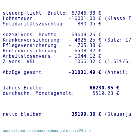
steuerpflicht. Brutto: 67946.38 €

Lohnsteuer:           -16001.00 € (Klasse I)
Solidaritätszuschlag: -  880.05 €

sozialvers. Brutto:    69608.26 €

Krankenversicherung:  - 4826.25 € (Satz: 17
Pflegeversicherung:   -  705.38 € 

Rentenversicherung:   - 6508.37 €

Arbeitslosenvers.:    - 1044.12 €

Z-Vers. VBL:          - 1066.32 € (
1.61%
/
6.
Abzüge gesamt:        -
31031.49 €
Jahres-Brutto:               
66230.85 €
netto bleiben:         
35199.36 €
 (Steuerja
ausführlicher Lohnsteuerrechner auf rechner24.info