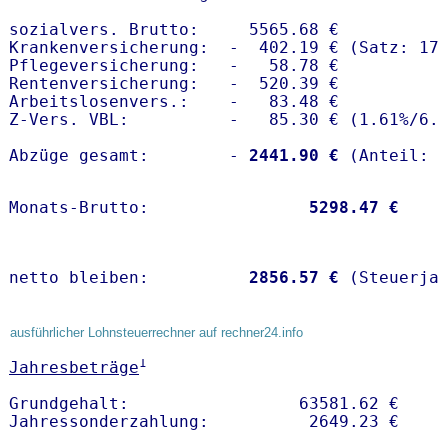
sozialvers. Brutto:     5565.68 €

Krankenversicherung:  -  402.19 € (Satz: 17.
Pflegeversicherung:   -   58.78 € 

Rentenversicherung:   -  520.39 €

Arbeitslosenvers.:    -   83.48 €

Z-Vers. VBL:          -   85.30 € (
1.61%
/
6.
Abzüge gesamt:        -
 2441.90 €
Monats-Brutto:               
 5298.47 €
netto bleiben:         
 2856.57 €
 (Steuerja
ausführlicher Lohnsteuerrechner auf rechner24.info
1
Jahresbeträge
Grundgehalt:                 63581.62 € 
