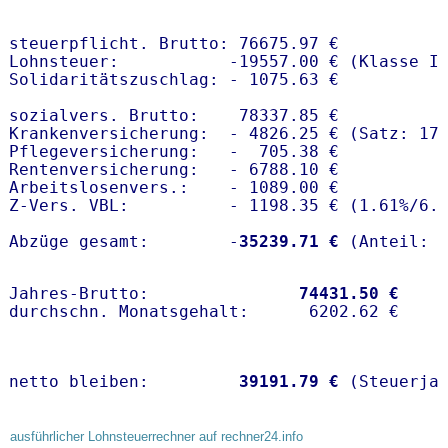
steuerpflicht. Brutto: 76675.97 €

Lohnsteuer:           -19557.00 € (Klasse I)
Solidaritätszuschlag: - 1075.63 €

sozialvers. Brutto:    78337.85 €

Krankenversicherung:  - 4826.25 € (Satz: 17
Pflegeversicherung:   -  705.38 € 

Rentenversicherung:   - 6788.10 €

Arbeitslosenvers.:    - 1089.00 €

Z-Vers. VBL:          - 1198.35 € (
1.61%
/
6.
Abzüge gesamt:        -
35239.71 €
Jahres-Brutto:               
74431.50 €
netto bleiben:         
39191.79 €
 (Steuerja
ausführlicher Lohnsteuerrechner auf rechner24.info