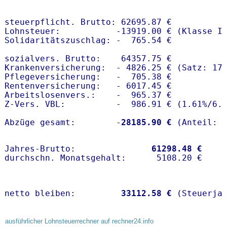
steuerpflicht. Brutto: 62695.87 €

Lohnsteuer:           -13919.00 € (Klasse I)
Solidaritätszuschlag: -  765.54 €

sozialvers. Brutto:    64357.75 €

Krankenversicherung:  - 4826.25 € (Satz: 17
Pflegeversicherung:   -  705.38 € 

Rentenversicherung:   - 6017.45 €

Arbeitslosenvers.:    -  965.37 €

Z-Vers. VBL:          -  986.91 € (
1.61%
/
6.
Abzüge gesamt:        -
28185.90 €
Jahres-Brutto:               
61298.48 €
netto bleiben:         
33112.58 €
 (Steuerja
ausführlicher Lohnsteuerrechner auf rechner24.info