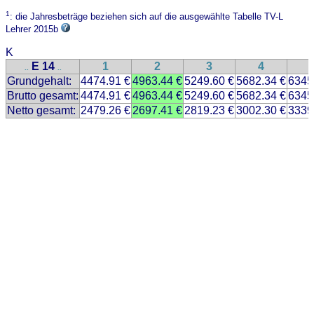
1
: die Jahresbeträge beziehen sich auf die ausgewählte Tabelle TV-L
Lehrer 2015b
K
E 14
1
2
3
4
..
..
Grundgehalt:
4474.91 €
4963.44 €
5249.60 €
5682.34 €
6345
Brutto gesamt:
4474.91 €
4963.44 €
5249.60 €
5682.34 €
6345
Netto gesamt:
2479.26 €
2697.41 €
2819.23 €
3002.30 €
3339