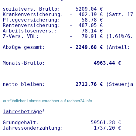
sozialvers. Brutto:     5209.04 €

Krankenversicherung:  -  402.19 € (Satz: 17.
Pflegeversicherung:   -   58.78 € 

Rentenversicherung:   -  487.05 €

Arbeitslosenvers.:    -   78.14 €

Z-Vers. VBL:          -   79.91 € (
1.61%
/
6.
Abzüge gesamt:        -
 2249.68 €
Monats-Brutto:               
 4963.44 €
netto bleiben:         
 2713.76 €
 (Steuerja
ausführlicher Lohnsteuerrechner auf rechner24.info
1
Jahresbeträge
Grundgehalt:                 59561.28 € 
