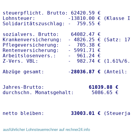
steuerpflicht. Brutto: 62420.59 €

Lohnsteuer:           -13810.00 € (Klasse I)
Solidaritätszuschlag: -  759.55 €

sozialvers. Brutto:    64082.47 €

Krankenversicherung:  - 4826.25 € (Satz: 17
Pflegeversicherung:   -  705.38 € 

Rentenversicherung:   - 5991.71 €

Arbeitslosenvers.:    -  961.24 €

Z-Vers. VBL:          -  982.74 € (
1.61%
/
6.
Abzüge gesamt:        -
28036.87 €
Jahres-Brutto:               
61039.88 €
netto bleiben:         
33003.01 €
 (Steuerja
ausführlicher Lohnsteuerrechner auf rechner24.info