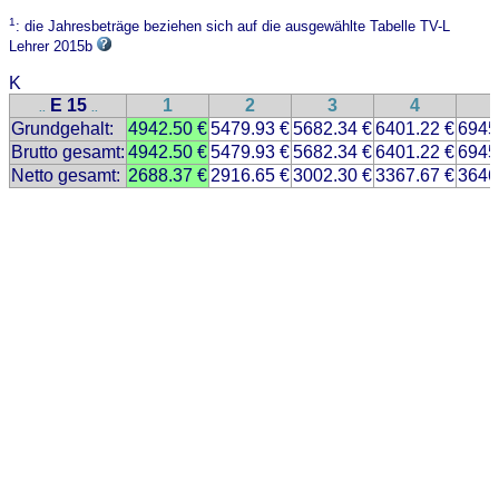
1
: die Jahresbeträge beziehen sich auf die ausgewählte Tabelle TV-L
Lehrer 2015b
K
E 15
1
2
3
4
..
..
Grundgehalt:
4942.50 €
5479.93 €
5682.34 €
6401.22 €
6945
Brutto gesamt:
4942.50 €
5479.93 €
5682.34 €
6401.22 €
6945
Netto gesamt:
2688.37 €
2916.65 €
3002.30 €
3367.67 €
3646