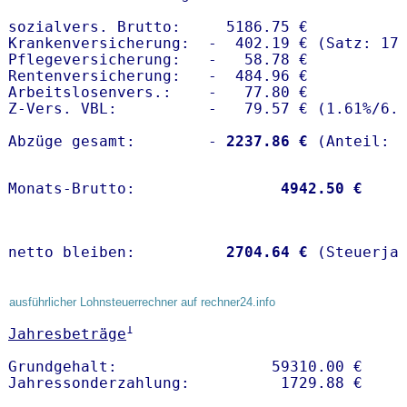
sozialvers. Brutto:     5186.75 €

Krankenversicherung:  -  402.19 € (Satz: 17.
Pflegeversicherung:   -   58.78 € 

Rentenversicherung:   -  484.96 €

Arbeitslosenvers.:    -   77.80 €

Z-Vers. VBL:          -   79.57 € (
1.61%
/
6.
Abzüge gesamt:        -
 2237.86 €
Monats-Brutto:               
 4942.50 €
netto bleiben:         
 2704.64 €
 (Steuerja
ausführlicher Lohnsteuerrechner auf rechner24.info
1
Jahresbeträge
Grundgehalt:                 59310.00 € 
