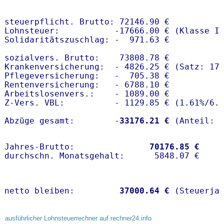
steuerpflicht. Brutto: 72146.90 €

Lohnsteuer:           -17666.00 € (Klasse I)
Solidaritätszuschlag: -  971.63 €

sozialvers. Brutto:    73808.78 €

Krankenversicherung:  - 4826.25 € (Satz: 17
Pflegeversicherung:   -  705.38 € 

Rentenversicherung:   - 6788.10 €

Arbeitslosenvers.:    - 1089.00 €

Z-Vers. VBL:          - 1129.85 € (
1.61%
/
6.
Abzüge gesamt:        -
33176.21 €
Jahres-Brutto:               
70176.85 €
netto bleiben:         
37000.64 €
 (Steuerja
ausführlicher Lohnsteuerrechner auf rechner24.info