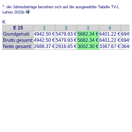
1
: die Jahresbeträge beziehen sich auf die ausgewählte Tabelle TV-L
Lehrer 2015b
K
E 15
1
2
3
4
..
..
Grundgehalt:
4942.50 €
5479.93 €
5682.34 €
6401.22 €
6945
Brutto gesamt:
4942.50 €
5479.93 €
5682.34 €
6401.22 €
6945
Netto gesamt:
2688.37 €
2916.65 €
3002.30 €
3367.67 €
3646