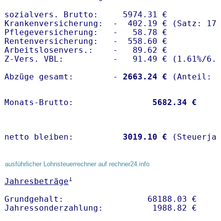
sozialvers. Brutto:     5974.31 €

Krankenversicherung:  -  402.19 € (Satz: 17.
Pflegeversicherung:   -   58.78 € 

Rentenversicherung:   -  558.60 €

Arbeitslosenvers.:    -   89.62 €

Z-Vers. VBL:          -   91.49 € (
1.61%
/
6.
Abzüge gesamt:        -
 2663.24 €
Monats-Brutto:               
 5682.34 €
netto bleiben:         
 3019.10 €
 (Steuerja
ausführlicher Lohnsteuerrechner auf rechner24.info
1
Jahresbeträge
Grundgehalt:                 68188.03 € 
