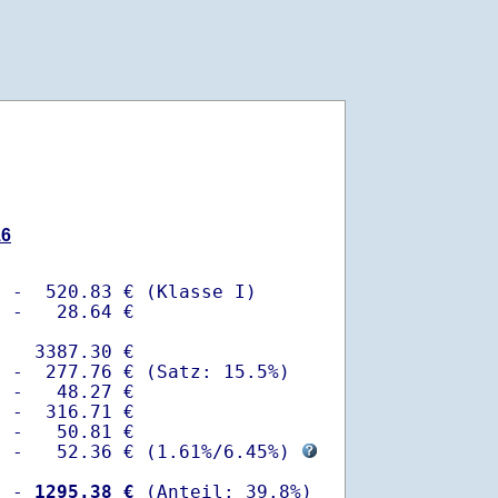
16
 -  520.83 € (Klasse I)

 -   28.64 €

   3387.30 €

 -  277.76 € (Satz: 15.5%)  

 -   48.27 € 

 -  316.71 €

 -   50.81 €

  -   52.36 € (
1.61%
/
6.45%
) 
  -
 1295.38 €