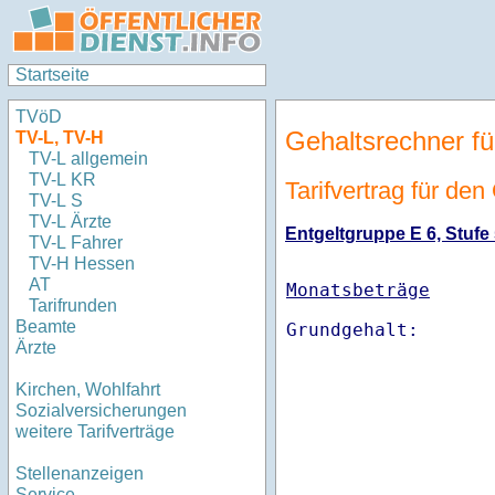
Startseite
TVöD
Gehaltsrechner fü
TV-L, TV-H
TV-L allgemein
TV-L KR
Tarifvertrag für de
TV-L S
TV-L Ärzte
Entgeltgruppe E 6, Stufe 
TV-L Fahrer
TV-H Hessen
AT
Monatsbeträge
Tarifrunden
Beamte
Ärzte
Kirchen, Wohlfahrt
Sozialversicherungen
weitere Tarifverträge
Stellenanzeigen
Service