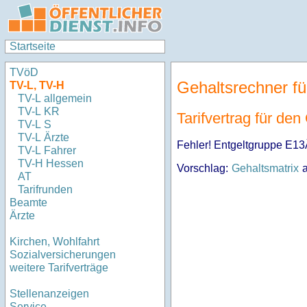
Startseite
TVöD
Gehaltsrechner fü
TV-L, TV-H
TV-L allgemein
TV-L KR
Tarifvertrag für de
TV-L S
TV-L Ärzte
Fehler! Entgeltgruppe E13Ãœ
TV-L Fahrer
TV-H Hessen
Vorschlag:
Gehaltsmatrix
a
AT
Tarifrunden
Beamte
Ärzte
Kirchen, Wohlfahrt
Sozialversicherungen
weitere Tarifverträge
Stellenanzeigen
Service