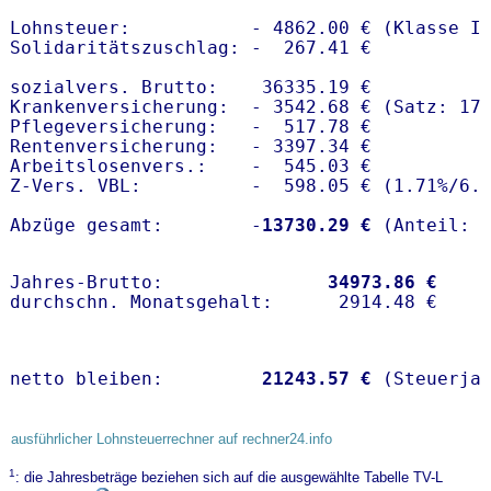
Lohnsteuer:           - 4862.00 € (Klasse I)
Solidaritätszuschlag: -  267.41 €

sozialvers. Brutto:    36335.19 €

Krankenversicherung:  - 3542.68 € (Satz: 17.
Pflegeversicherung:   -  517.78 € 

Rentenversicherung:   - 3397.34 €

Arbeitslosenvers.:    -  545.03 €

Z-Vers. VBL:          -  598.05 € (
1.71%
/
6.
Abzüge gesamt:        -
13730.29 €
Jahres-Brutto:               
34973.86 €
netto bleiben:         
21243.57 €
 (Steuerja
ausführlicher Lohnsteuerrechner auf rechner24.info
1
: die Jahresbeträge beziehen sich auf die ausgewählte Tabelle TV-L