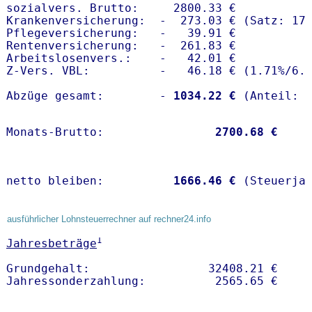
sozialvers. Brutto:     2800.33 €

Krankenversicherung:  -  273.03 € (Satz: 17.
Pflegeversicherung:   -   39.91 € 

Rentenversicherung:   -  261.83 €

Arbeitslosenvers.:    -   42.01 €

Z-Vers. VBL:          -   46.18 € (
1.71%
/
6.
Abzüge gesamt:        -
 1034.22 €
Monats-Brutto:               
 2700.68 €
netto bleiben:         
 1666.46 €
 (Steuerja
ausführlicher Lohnsteuerrechner auf rechner24.info
1
Jahresbeträge
Grundgehalt:                 32408.21 € 
