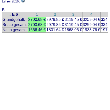
Lehrer 2016b
K
E 6
1
2
3
4
..
..
Grundgehalt:
2700.68 €
2979.85 €
3119.45 €
3259.04 €
3349
Brutto gesamt:
2700.68 €
2979.85 €
3119.45 €
3259.04 €
3349
Netto gesamt:
1666.46 €
1801.64 €
1868.06 €
1933.76 €
1976